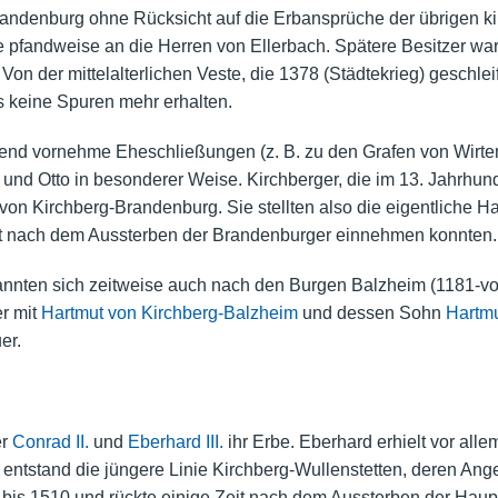
andenburg ohne Rücksicht auf die Erbansprüche der übrigen ki
e pfandweise an die Herren von Ellerbach. Spätere Besitzer wa
. Von der mittelalterlichen Veste, die 1378 (Städtekrieg) geschl
s keine Spuren mehr erhalten.
nd vornehme Eheschließungen (z. B. zu den Grafen von Wirtemb
nd Otto in besonderer Weise. Kirchberger, die im 13. Jahrhund
on Kirchberg-Brandenburg. Sie stellten also die eigentliche H
rst nach dem Aussterben der Brandenburger einnehmen konnten.
nannten sich zeitweise auch nach den Burgen Balzheim (1181-v
r mit
Hartmut von Kirchberg-Balzheim
und dessen Sohn
Hartm
er.
er
Conrad II.
und
Eberhard III.
ihr Erbe. Eberhard erhielt vor alle
 entstand die jüngere Linie Kirchberg-Wullenstetten, deren An
bis 1510 und rückte einige Zeit nach dem Aussterben der Haupt