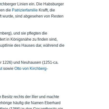
rchberger Linien ein. Die Habsburger
ren die
Patrizierfamilie
Krafft, die
eift wurde, sind abgesehen von Resten
erg), und sie pflegten die
ert in Königsnähe zu finden sind,
auptlinie des Hauses dar, während die
or 1226) und Neuhausen (1251-ca.
ut
sowie
Otto von Kirchberg-
m Besitz rechts der Iller und machte
gehörige häufig die Namen Eberhard
linie (1366) in den Gesamtbesitz ein