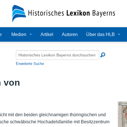
e
Medien
Artikel
Autoren
Über das HLB
Bilder
Lexikon
Audio
Redaktion
Erweiterte Suche
Video
Träger
n von
PDF
Wissenschaftlicher B
Alle Dateien
Bearbeitungsstand
Zehn Jahre HLB
icht mit den beiden gleichnamigen thüringischen und
ische schwäbische Hochadelsfamilie mit Besitzzentrum
Häufige Fragen