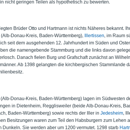
 nicht geringen Teilen als hypothetisch zu bewerten.
egten Brüder Otto und Hartmann ist nichts Näheres bekannt. I
m (Alb-Donau-Kreis, Baden-Württemberg),
Illertissen
, im Raum s
ich seit dem ausgehenden 12. Jahrhundert im Süden und Osten 
ieben die namengebende Stammburg und die links davon gelegen
erlosch. Danach fielen Burg und Grafschaft zunächst an Wilhe
männer. Ab 1398 gelangten die kirchbergischen Stammlande dan
ilienbesitz.
 (Alb-Donau-Kreis, Baden-Württemberg) lagen im Südwesten d
ngen in Dietenheim, Regglisweiler (beide Alb-Donau-Kreis, B
ch, Baden-Württemberg) sowie rechts der Iller in
Jedesheim
, Il
ischen Besitzungen waren zum Teil den Habsburgern zum Lehen 
m Dunkeln. Sie werden aber um 1200 vermutet. 1298 starb
Hart