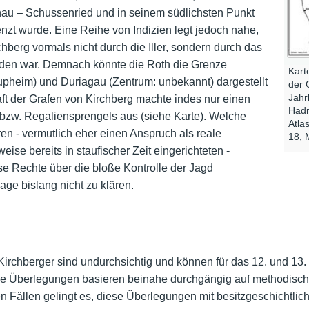
hau – Schussenried und in seinem südlichsten Punkt
enzt wurde. Eine Reihe von Indizien legt jedoch nahe,
hberg vormals nicht durch die Iller, sondern durch das
rden war. Demnach könnte die Roth die Grenze
Kart
heim) und Duriagau (Zentrum: unbekannt) dargestellt
der 
Jahr
ft der Grafen von Kirchberg machte indes nur einen
Hadr
 bzw. Regaliensprengels aus (siehe Karte). Welche
Atla
n - vermutlich eher einen Anspruch als reale
18, 
se bereits in staufischer Zeit eingerichteten -
se Rechte über die bloße Kontrolle der Jagd
age bislang nicht zu klären.
irchberger sind undurchsichtig und können für das 12. und 13. J
 Überlegungen basieren beinahe durchgängig auf methodisch 
 Fällen gelingt es, diese Überlegungen mit besitzgeschichtli