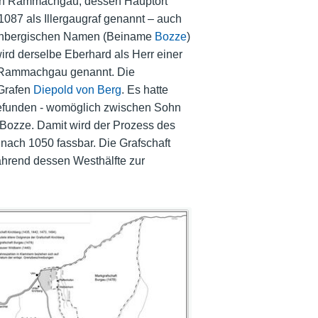
den Rammachgau, dessen Hauptort
1087 als Illergaugraf genannt – auch
rchbergischen Namen (Beiname
Bozze
)
wird derselbe Eberhard als Herr einer
im Rammachgau genannt. Die
 Grafen
Diepold von Berg
. Es hatte
efunden - womöglich zwischen Sohn
Bozze. Damit wird der Prozess des
nach 1050 fassbar. Die Grafschaft
hrend dessen Westhälfte zur