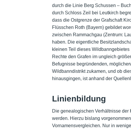
durch die Linie Berg Schussen – Buc
durch Schloss Zeil bei Leutkirch begr
dass die Ostgrenze der Grafschaft Kirc
Flüsschen Roth (Bayern) gebildet wo
zwischen Rammachgau (Zentrum: Laup
haben. Die eigentliche Besitzlandscha
kleinen Teil dieses Wildbanngebietes
Rechte den Grafen im ungleich größere
Befugnisse begründenden, möglicherwei
Wildbanndistrikt zukamen, und ob die
hinausgingen, ist anhand der Quellenl
Linienbildung
Die genealogischen Verhältnisse der K
werden. Hierzu bislang vorgenommene
Vornamensvergleichen. Nur in wenigen