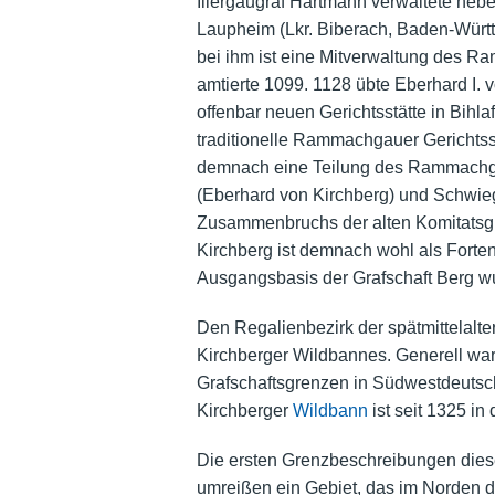
Illergaugraf Hartmann verwaltete ne
Laupheim (Lkr. Biberach, Baden-Würt
bei ihm ist eine Mitverwaltung des
amtierte 1099. 1128 übte Eberhard I. v
offenbar neuen Gerichtsstätte in Bih
traditionelle Rammachgauer Gerichtss
demnach eine Teilung des Rammachga
(Eberhard von Kirchberg) und Schwie
Zusammenbruchs der alten Komitatsgre
Kirchberg ist demnach wohl als Fort
Ausgangsbasis der Grafschaft Berg w
Den Regalienbezirk der spätmittelalte
Kirchberger Wildbannes. Generell wa
Grafschaftsgrenzen in Südwestdeutsch
Kirchberger
Wildbann
ist seit 1325 in
Die ersten Grenzbeschreibungen dies
umreißen ein Gebiet, das im Norden du