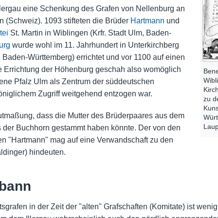
llergau eine Schenkung des Grafen von Nellenburg an
n (Schweiz). 1093 stifteten die Brüder
Hartmann
und
tei
St. Martin in Wiblingen (Krfr. Stadt Ulm, Baden-
urg
wurde wohl im 11. Jahrhundert in Unterkirchberg
s, Baden-Württemberg) errichtet und vor 1100 auf einen
ie Errichtung der Höhenburg geschah also womöglich
Bene
Wibl
egene Pfalz Ulm als Zentrum der süddeutschen
Kirc
öniglichem Zugriff weitgehend entzogen war.
zu d
Kuns
utmaßung, dass die Mutter des Brüderpaares aus dem
Würt
Laup
der Buchhorn gestammt haben könnte. Der von den
n "Hartmann" mag auf eine Verwandschaft zu den
ldinger) hindeuten.
dbann
sgrafen in der Zeit der "alten" Grafschaften (Komitate) ist wen