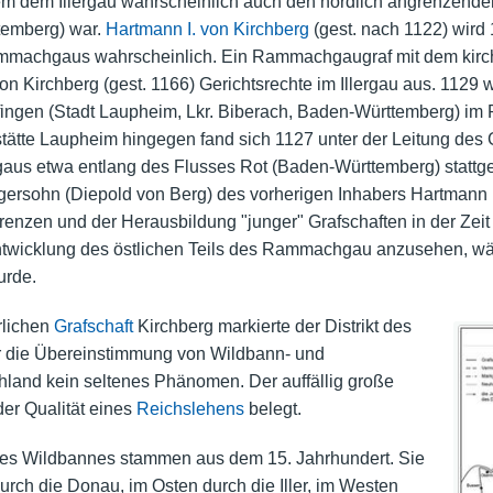
bem dem Illergau wahrscheinlich auch den nördlich angrenzen
temberg) war.
Hartmann I. von Kirchberg
(gest. nach 1122) wird 
 Rammachgaus wahrscheinlich. Ein Rammachgaugraf mit dem ki
on Kirchberg (gest. 1166) Gerichtsrechte im Illergau aus. 1129 
lafingen (Stadt Laupheim, Lkr. Biberach, Baden-Württemberg) 
tätte Laupheim hingegen fand sich 1127 unter der Leitung des
us etwa entlang des Flusses Rot (Baden-Württemberg) stattg
gersohn (Diepold von Berg) des vorherigen Inhabers Hartmann 
nzen und der Herausbildung "junger" Grafschaften in der Zeit 
entwicklung des östlichen Teils des Rammachgau anzusehen, wä
urde.
rlichen
Grafschaft
Kirchberg markierte der Distrikt des
r die Übereinstimmung von Wildbann- und
land kein seltenes Phänomen. Der auffällig große
 der Qualität eines
Reichslehens
belegt.
es Wildbannes stammen aus dem 15. Jahrhundert. Sie
rch die Donau, im Osten durch die Iller, im Westen