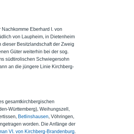
hr Nachkomme Eberhard I. von
üdlich von Laupheim, in Dietenheim
dieser Besitzlandschaft der Zweig
en Güter weiterhin bei der sog.
lms südtirolischen Schwiegersohn
n an die jüngere Linie Kirchberg-
es gesamtkirchbergischen
aden-Württemberg), Weihungszell,
lertissen,
Betlinshausen
, Vöhringen,
angetragen worden. Die Anfänge der
man VI. von Kirchberg-Brandenburg
.