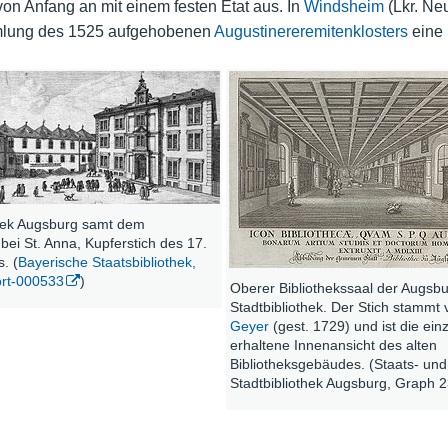
 von Anfang an mit einem festen Etat aus. In
Windsheim
(Lkr. Ne
mlung des 1525 aufgehobenen
Augustinereremitenklosters
eine 
thek Augsburg samt dem
ei St. Anna, Kupferstich des 17.
. (
Bayerische Staatsbibliothek,
ort-000533
)
Oberer Bibliothekssaal der Augsb
Stadtbibliothek. Der Stich stammt
Geyer
(gest. 1729) und ist die ein
erhaltene Innenansicht des alten
Bibliotheksgebäudes. (Staats- und
Stadtbibliothek Augsburg, Graph 2