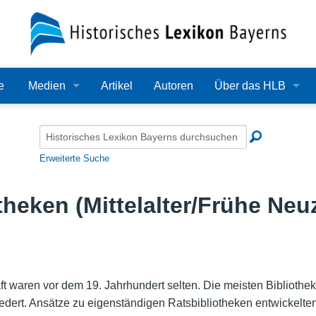
e
Medien
Artikel
Autoren
Über das HLB
Bilder
Lexikon
Audio
Redaktion
Erweiterte Suche
Video
Träger
theken (Mittelalter/Frühe Neuz
PDF
Wissenschaftlicher B
Alle Dateien
Bearbeitungsstand
Zehn Jahre HLB
ft waren vor dem 19. Jahrhundert selten. Die meisten Bibliothek
iedert. Ansätze zu eigenständigen Ratsbibliotheken entwickelten
Häufige Fragen