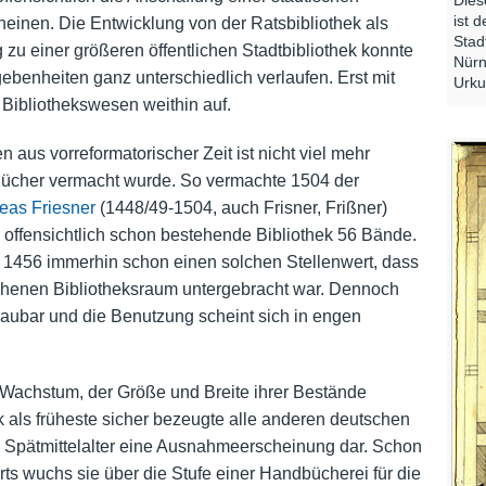
ist 
einen. Die Entwicklung von der Ratsbibliothek als
Stad
 zu einer größeren öffentlichen Stadtbibliothek konnte
Nürn
benheiten ganz unterschiedlich verlaufen. Erst mit
Urku
 Bibliothekswesen weithin auf.
us vorreformatorischer Zeit ist nicht viel mehr
 Bücher vermacht wurde. So vermachte 1504 der
eas Friesner
(1448/49-1504, auch Frisner, Frißner)
e offensichtlich schon bestehende Bibliothek 56 Bände.
 1456 immerhin schon einen solchen Stellenwert, dass
sehenen Bibliotheksraum untergebracht war. Dennoch
aubar und die Benutzung scheint sich in engen
en Wachstum, der Größe und Breite ihrer Bestände
ek als früheste sicher bezeugte alle anderen deutschen
m Spätmittelalter eine Ausnahmeerscheinung dar. Schon
rts wuchs sie über die Stufe einer Handbücherei für die