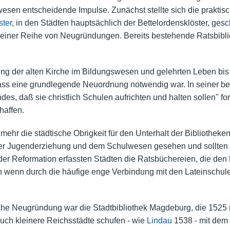
esen entscheidende Impulse. Zunächst stellte sich die praktis
ster
, in den Städten hauptsächlich der Bettelordensklöster, gesc
 einer Reihe von Neugründungen. Bereits bestehende Ratsbiblio
ng der alten Kirche im Bildungswesen und gelehrten Leben bis
ss eine grundlegende Neuordnung notwendig war. In seiner be
es, daß sie christlich Schulen aufrichten und halten sollen" for
haffen.
nmehr die städtische Obrigkeit für den Unterhalt der Bibliothek
r Jugenderziehung und dem Schulwesen gesehen und sollten d
 der Reformation erfassten Städten die Ratsbüchereien, die den
uch wenn durch die häufige enge Verbindung mit den Lateinschul
sche Neugründung war die Stadtbibliothek Magdeburg, die 152
uch kleinere Reichsstädte schufen - wie
Lindau
1538 - mit dem 