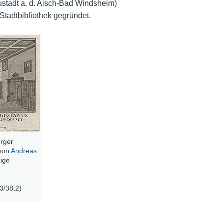
ustadt a. d. Aisch-Bad Windsheim)
Stadtbibliothek gegründet.
urger
 von
Andreas
zige
3/38,2)