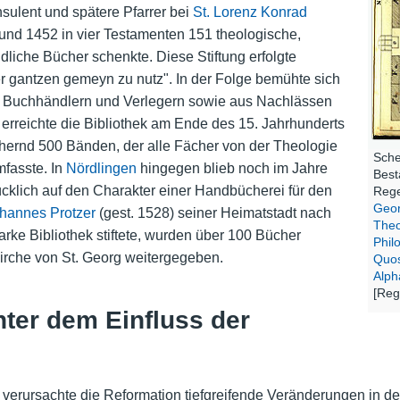
nsulent und spätere Pfarrer bei
St. Lorenz
Konrad
und 1452 in vier Testamenten 151 theologische,
dliche Bücher schenkte. Diese Stiftung erfolgte
er gantzen gemeyn zu nutz". In der Folge bemühte sich
r Buchhändlern und Verlegern sowie aus Nachlässen
erreichte die Bibliothek am Ende des 15. Jahrhunderts
hernd 500 Bänden, der alle Fächer von der Theologie
Sche
mfasste. In
Nördlingen
hingegen blieb noch im Jahre
Best
klich auf den Charakter einer Handbücherei für den
Rege
Geor
hannes Protzer
(gest. 1528) seiner Heimatstadt nach
Theo
rke Bibliothek stiftete, wurden über 100 Bücher
Philo
tkirche von St. Georg weitergegeben.
Quos
Alph
[Reg
nter dem Einfluss der
erursachte die Reformation tiefgreifende Veränderungen in der