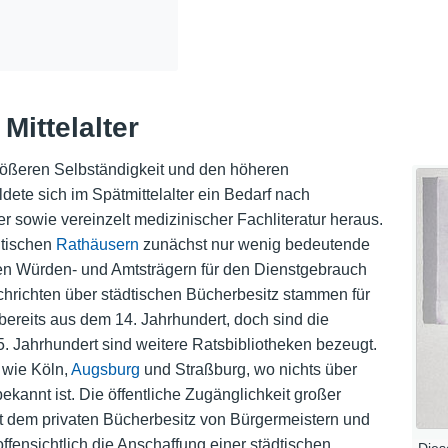
Mittelalter
rößeren Selbständigkeit und den höheren
ldete sich im Spätmittelalter ein Bedarf nach
her sowie vereinzelt medizinischer Fachliteratur heraus.
dtischen
Rathäusern
zunächst nur wenig bedeutende
n Würden- und Amtsträgern für den Dienstgebrauch
chrichten über städtischen Bücherbesitz stammen für
reits aus dem 14. Jahrhundert, doch sind die
. Jahrhundert sind weitere Ratsbibliotheken bezeugt.
 wie Köln,
Augsburg
und Straßburg, wo nichts über
bekannt ist. Die öffentliche Zugänglichkeit großer
dem privaten Bücherbesitz von Bürgermeistern und
ffensichtlich die Anschaffung einer städtischen
Dies