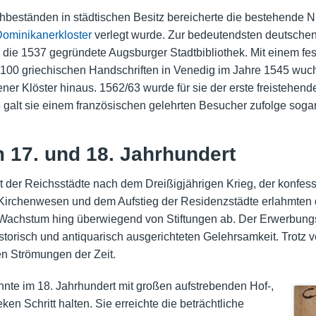
beständen in städtischen Besitz bereicherte die bestehende N
ominikanerkloster
verlegt wurde. Zur bedeutendsten deutschen
h die 1537 gegründete Augsburger Stadtbibliothek. Mit einem fe
0 griechischen Handschriften in Venedig im Jahre 1545 wuchs
r Klöster hinaus. 1562/63 wurde für sie der erste freistehende
8 galt sie einem französischen gelehrten Besucher zufolge sogar
m 17. und 18. Jahrhundert
 der Reichsstädte nach dem Dreißigjährigen Krieg, der konfess
 Kirchenwesen und dem Aufstieg der Residenzstädte erlahmten d
hr Wachstum hing überwiegend von Stiftungen ab. Der Erwerbung
istorisch und antiquarisch ausgerichteten Gelehrsamkeit. Trotz
en Strömungen der Zeit.
nnte im 18. Jahrhundert mit großen aufstrebenden Hof-,
ken Schritt halten. Sie erreichte die beträchtliche