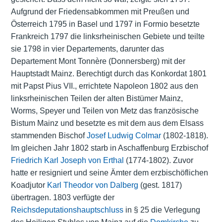
Aufgrund der Friedensabkommen mit Preußen und
Österreich 1795 in Basel und 1797 in Formio besetzte
Frankreich 1797 die linksrheinischen Gebiete und teilte
sie 1798 in vier Departements, darunter das
Departement Mont Tonnère (Donnersberg) mit der
Hauptstadt Mainz. Berechtigt durch das Konkordat 1801
mit Papst Pius VII., errichtete Napoleon 1802 aus den
linksrheinischen Teilen der alten Bistümer Mainz,
Worms, Speyer und Teilen von Metz das französische
Bistum Mainz und besetzte es mit dem aus dem Elsass
stammenden Bischof
Josef Ludwig Colmar
(1802-1818).
Im gleichen Jahr 1802 starb in Aschaffenburg Erzbischof
Friedrich Karl Joseph von Erthal
(1774-1802). Zuvor
hatte er resigniert und seine Ämter dem erzbischöflichen
Koadjutor
Karl Theodor von Dalberg
(gest. 1817)
übertragen. 1803 verfügte der
Reichsdeputationshauptschluss
in § 25 die Verlegung