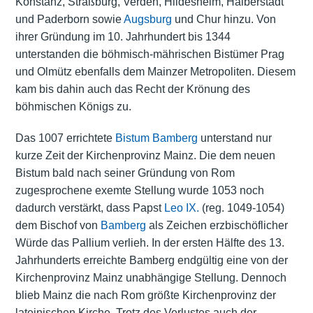
Konstanz, Straßburg, Verden, Hildesheim, Halberstadt
und Paderborn sowie
Augsburg
und Chur hinzu. Von
ihrer Gründung im 10. Jahrhundert bis 1344
unterstanden die böhmisch-mährischen Bistümer Prag
und Olmütz ebenfalls dem Mainzer Metropoliten. Diesem
kam bis dahin auch das Recht der Krönung des
böhmischen Königs zu.
Das 1007 errichtete
Bistum Bamberg
unterstand nur
kurze Zeit der Kirchenprovinz Mainz. Die dem neuen
Bistum bald nach seiner Gründung von Rom
zugesprochene exemte Stellung wurde 1053 noch
dadurch verstärkt, dass Papst
Leo IX.
(reg. 1049-1054)
dem Bischof von
Bamberg
als Zeichen erzbischöflicher
Würde das Pallium verlieh. In der ersten Hälfte des 13.
Jahrhunderts erreichte Bamberg endgültig eine von der
Kirchenprovinz Mainz unabhängige Stellung. Dennoch
blieb Mainz die nach Rom größte Kirchenprovinz der
lateinischen Kirche. Trotz des Verlustes auch der