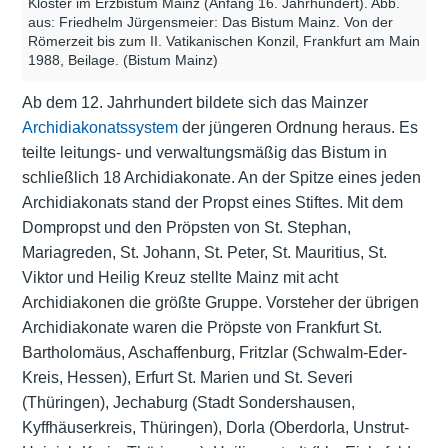
Klöster im Erzbistum Mainz (Anfang 16. Jahrhundert). Abb.
aus: Friedhelm Jürgensmeier: Das Bistum Mainz. Von der
Römerzeit bis zum II. Vatikanischen Konzil, Frankfurt am Main
1988, Beilage. (Bistum Mainz)
Ab dem 12. Jahrhundert bildete sich das Mainzer
Archidiakonatssystem
der jüngeren Ordnung heraus. Es
teilte leitungs- und verwaltungsmäßig das Bistum in
schließlich 18 Archidiakonate. An der Spitze eines jeden
Archidiakonats stand der Propst eines Stiftes. Mit dem
Dompropst und den Pröpsten von St. Stephan,
Mariagreden, St. Johann, St. Peter, St. Mauritius, St.
Viktor und Heilig Kreuz stellte Mainz mit acht
Archidiakonen die größte Gruppe. Vorsteher der übrigen
Archidiakonate waren die Pröpste von Frankfurt St.
Bartholomäus, Aschaffenburg, Fritzlar (Schwalm-Eder-
Kreis, Hessen), Erfurt St. Marien und St. Severi
(Thüringen), Jechaburg (Stadt Sondershausen,
Kyffhäuserkreis, Thüringen), Dorla (Oberdorla, Unstrut-