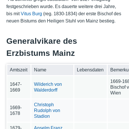
festgeschrieben wurde. Es dauerte weitere drei Jahre,
bis mit
Vitus Burg
(reg. 1830-1834) der erste Bischof des
neuen Bistums den Heiligen Stuhl von Mainz bestieg.
Generalvikare des
Erzbistums Mainz
Amtszeit
Name
Lebensdaten
Bemerku
1669-16
1647-
Wilderich von
Bischof 
1669
Walderdorff
Wien
Christoph
1669-
Rudolph von
1678
Stadion
1679-
Anselm Franz