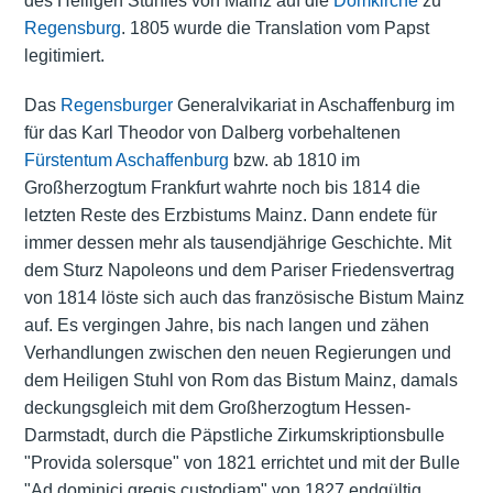
des Heiligen Stuhles von Mainz auf die
Domkirche
zu
Regensburg
. 1805 wurde die Translation vom Papst
legitimiert.
Das
Regensburger
Generalvikariat in Aschaffenburg im
für das Karl Theodor von Dalberg vorbehaltenen
Fürstentum Aschaffenburg
bzw. ab 1810 im
Großherzogtum Frankfurt wahrte noch bis 1814 die
letzten Reste des Erzbistums Mainz. Dann endete für
immer dessen mehr als tausendjährige Geschichte. Mit
dem Sturz Napoleons und dem Pariser Friedensvertrag
von 1814 löste sich auch das französische Bistum Mainz
auf. Es vergingen Jahre, bis nach langen und zähen
Verhandlungen zwischen den neuen Regierungen und
dem Heiligen Stuhl von Rom das Bistum Mainz, damals
deckungsgleich mit dem Großherzogtum Hessen-
Darmstadt, durch die Päpstliche Zirkumskriptionsbulle
"Provida solersque" von 1821 errichtet und mit der Bulle
"Ad dominici gregis custodiam" von 1827 endgültig