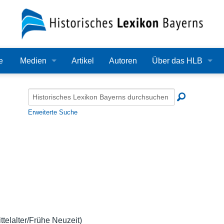
e
Medien
Artikel
Autoren
Über das HLB
Bilder
Lexikon
Audio
Redaktion
Erweiterte Suche
Video
Träger
PDF
Wissenschaftlicher B
Alle Dateien
Bearbeitungsstand
Zehn Jahre HLB
Häufige Fragen
telalter/Frühe Neuzeit)