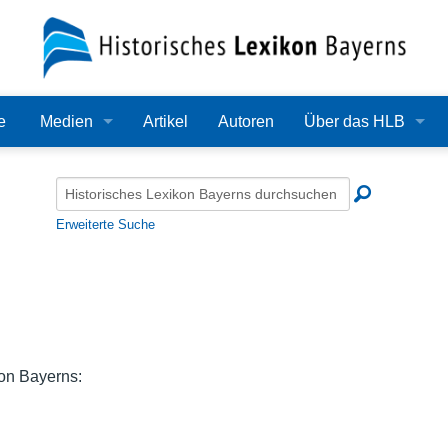
e
Medien
Artikel
Autoren
Über das HLB
Bilder
Lexikon
Audio
Redaktion
Erweiterte Suche
Video
Träger
PDF
Wissenschaftlicher B
Alle Dateien
Bearbeitungsstand
on Bayerns:
Zehn Jahre HLB
Häufige Fragen