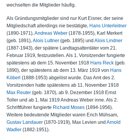
wechselten die Mitglieder häufig.
Als Gründungsmitglieder sind nur Kurt Eisner, der seine
Mitgliedschaft allerdings nie bestätigte,
Hans Unterleitner
(1890-1971),
Andreas Weber
(1878-1955), Karl Merkert
(geb. 1891),
Alois Luttner
(geb. 1895) und
Alois Lindner
(1887-1943), der spätere Landtagsattentäter vom 21.
Februar 1919, festzustellen. Als 1. Vorsitzender fungierte
spätestens ab dem 15. November 1918
Hans Reck
(geb.
1890), der spätestens ab dem 13. März 1919 von
Hans
Köberl
(1888-1953) abgelöst wurde. Das Amt des 2.
Vorsitzenden hatte spätestens ab 11. November 1918
Max Reuter
(geb. 1870), ab 9. Dezember 1918 Ernst
Toller und ab 1. Mai 1919 Andreas Weber inne. Als 2.
Schriftführer fungierte
Richard Moses
(1894-1956).
Weitere bedeutende Mitglieder waren Erich Mühsam,
Gustav Landauer
(1870-1919), Max Levien und
Arnold
Wadler
(1882-1951).