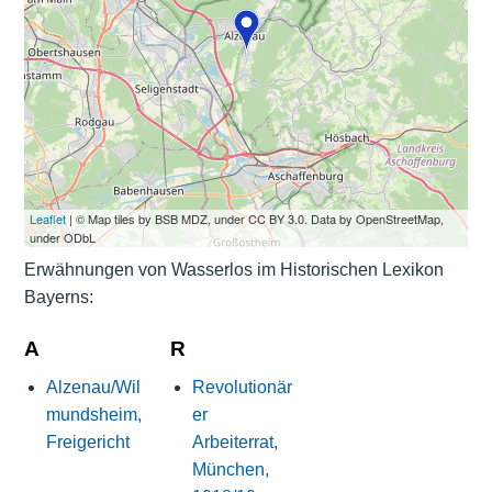
Leaflet
| © Map tiles by BSB MDZ, under CC BY 3.0. Data by OpenStreetMap,
under ODbL
Erwähnungen von Wasserlos im Historischen Lexikon
Bayerns:
A
R
Alzenau/Wil
Revolutionär
mundsheim,
er
Freigericht
Arbeiterrat,
München,