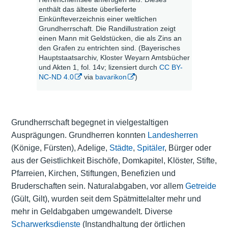
enthält das älteste überlieferte
Einkünfteverzeichnis einer weltlichen
Grundherrschaft. Die Randillustration zeigt
einen Mann mit Geldstücken, die als Zins an
den Grafen zu entrichten sind. (Bayerisches
Hauptstaatsarchiv, Kloster Weyarn Amtsbücher
und Akten 1, fol. 14v; lizensiert durch
CC BY-
NC-ND 4.0
via
bavarikon
)
Grundherrschaft begegnet in vielgestaltigen
Ausprägungen. Grundherren konnten
Landesherren
(Könige, Fürsten),
Adelige
,
Städte
,
Spitäler
, Bürger oder
aus der Geistlichkeit Bischöfe,
Domkapitel
, Klöster, Stifte,
Pfarreien
, Kirchen,
Stiftungen
, Benefizien und
Bruderschaften sein. Naturalabgaben, vor allem
Getreide
(Gült, Gilt), wurden seit dem Spätmittelalter mehr und
mehr in Geldabgaben umgewandelt. Diverse
Scharwerksdienste
(Instandhaltung der örtlichen