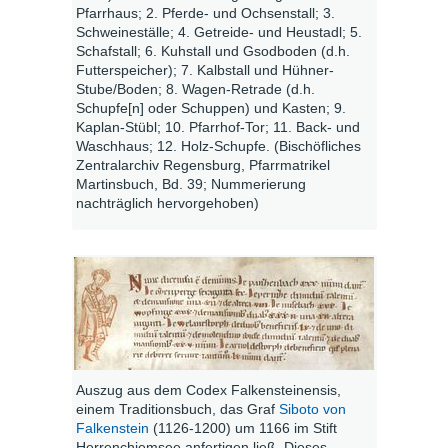
Pfarrhaus; 2. Pferde- und Ochsenstall; 3.
Schweineställe; 4. Getreide- und Heustadl; 5.
Schafstall; 6. Kuhstall und Gsodboden (d.h.
Futterspeicher); 7. Kalbstall und Hühner-
Stube/Boden; 8. Wagen-Retrade (d.h.
Schupfe[n] oder Schuppen) und Kasten; 9.
Kaplan-Stübl; 10. Pfarrhof-Tor; 11. Back- und
Waschhaus; 12. Holz-Schupfe. (Bischöfliches
Zentralarchiv Regensburg, Pfarrmatrikel
Martinsbuch, Bd. 39; Nummerierung
nachträglich hervorgehoben)
Auszug aus dem Codex Falkensteinensis,
einem Traditionsbuch, das Graf
Siboto von
Falkenstein
(1126-1200) um 1166 im Stift
Herrenchiemsee anfertigen ließ. Dieses