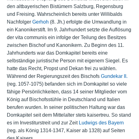
den altbayerischen Bistümern Salzburg, Regensburg
und Freising. Wahrscheinlich bereits unter Willibalds
Nachfolger
Gerhoh
(8. Jh.) erfolgte die Umwandlung in
ein Kanonikerstift. Im 9. Jahrhundert setzte die Auflösung
der vita communis ein infolge der Teilung des Besitzes
zwischen Bischof und Kanonikern. Zu Beginn des 11.
Jahrhunderts war das Domkapitel bereits eine
selbständige juristische Person mit eigenem
Siegel
. Es
hatte das Recht, Propst und Dekan frei zu wählen.
Während der Regierungszeit des Bischofs
Gundekar II.
(reg. 1057-1075) befanden sich im Domkapitel so viele
fähige Persönlichkeiten, dass 14 seiner Mitglieder vom
König auf Bischofsstühle in Deutschland und Italien
berufen wurden. In seiner politischen Haltung war das
Domkapitel seit dem Mittelalter stets kaisertreu. So stand
es im Investiturstreit und zur Zeit
Ludwigs des Bayern
(reg. als König 1314-1347, Kaiser ab 1328) auf Seiten
des Kaisers.