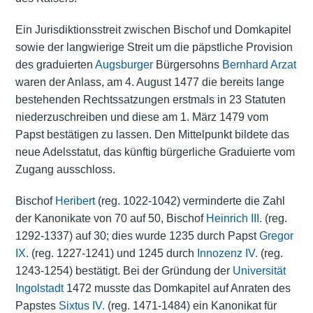
Ein Jurisdiktionsstreit zwischen Bischof und Domkapitel
sowie der langwierige Streit um die päpstliche Provision
des graduierten
Augsburger
Bürgersohns
Bernhard Arzat
waren der Anlass, am 4. August 1477 die bereits lange
bestehenden Rechtssatzungen erstmals in 23 Statuten
niederzuschreiben und diese am 1. März 1479 vom
Papst bestätigen zu lassen. Den Mittelpunkt bildete das
neue Adelsstatut, das künftig bürgerliche Graduierte vom
Zugang ausschloss.
Bischof
Heribert
(reg. 1022-1042) verminderte die Zahl
der Kanonikate von 70 auf 50, Bischof
Heinrich III.
(reg.
1292-1337) auf 30; dies wurde 1235 durch Papst
Gregor
IX.
(reg. 1227-1241) und 1245 durch
Innozenz IV.
(reg.
1243-1254) bestätigt. Bei der Gründung der
Universität
Ingolstadt
1472 musste das Domkapitel auf Anraten des
Papstes
Sixtus IV.
(reg. 1471-1484) ein Kanonikat für