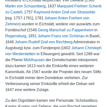
Residenz in Eichstätt verpflichtet. Vier Dekane (1560
Martin von Schaumberg
, 1637
Marquard Freiherr Schenk
zu Castell
, 1757
Raymund Anton Graf von Strassoldo
[reg. 1757-1781], 1781
Johann Anton Freiherr von
Zehmen
) wurden in Eichstätt, weitere vier auswärts zum
Fürstbischof (1548
Georg Marschall zu Pappenheim
in
Regensburg
, 1651
Johann Franz von Schönau
in Basel,
1646
Johann Rudolf Graf von Rechberg
Administrator in
Augsburg) bzw. zum Fürstpropst (1602
Johann Christoph
von Westerstetten
in Ellwangen) gewählt. Seit 1288 war
die Pfarrei
Mühlhausen
der Domdechantei inkorporiert;
dazu kamen 1613 noch die Einkünfte eines weiteren
Kanonikats. Ab 1567 wurde die Propstei des neuen Stifts
in Eichstätt immer dem Domdekan verliehen. Zur
Verbesserung seiner Einkünfte erhielt der Dekan seit
1647 eine weitere Zulage.
Zu den Dignitäten kamen vier Personate: Scholastikus,
Kantor, Kustos und Zellerar, die vom Bischof vergeben