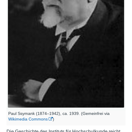
Paul Ssymank (1874–1942), ca. 1939. (Gemeinfrei via
Wikimedia Commons
)
Die Geschichte des Instituts für Hochschulkunde reicht