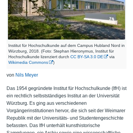
Institut für Hochschulkunde auf dem Campus Hubland Nord in
Würzburg, 2018. (Foto: Stephan Hieronymus, Institut für
Hochschulkunde lizenziert durch
CC BY-SA 3.0 DE
via
Wikimedia Commons
)
von
Nils Meyer
Das 1954 gegründete Institut für Hochschulkunde (IfH) ist
ein rechtlich selbstständiges Institut an der Universität
Würzburg. Es ging aus verschiedenen
Vorgängerinstitutionen hervor, die sich seit der Weimarer
Republik mit der Universitäts- und Studentengeschichte
befassten. Das IfH unterhält kunsthistorische
Sammlungen, ein Archiv sowie eine wissenschaftliche