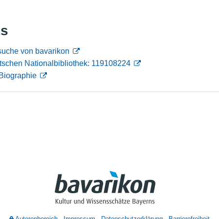
Nutzungshinweise
ks
suche von bavarikon
tschen Nationalbibliothek: 119108224
Biographie
Autorenbereich
Impressum
Datenschutzerklärung
Barrierefreiheit