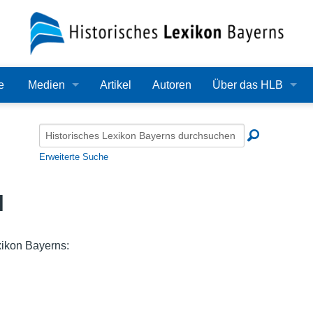
e
Medien
Artikel
Autoren
Über das HLB
Bilder
Lexikon
Audio
Redaktion
Erweiterte Suche
Video
Träger
l
PDF
Wissenschaftlicher B
Alle Dateien
Bearbeitungsstand
xikon Bayerns:
Zehn Jahre HLB
Häufige Fragen