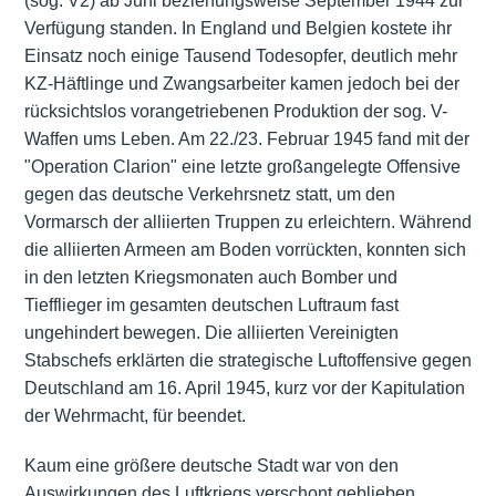
(sog. V2) ab Juni beziehungsweise September 1944 zur
Verfügung standen. In England und Belgien kostete ihr
Einsatz noch einige Tausend Todesopfer, deutlich mehr
KZ-Häftlinge und Zwangsarbeiter kamen jedoch bei der
rücksichtslos vorangetriebenen Produktion der sog. V-
Waffen ums Leben. Am 22./23. Februar 1945 fand mit der
"Operation Clarion" eine letzte großangelegte Offensive
gegen das deutsche Verkehrsnetz statt, um den
Vormarsch der alliierten Truppen zu erleichtern. Während
die alliierten Armeen am Boden vorrückten, konnten sich
in den letzten Kriegsmonaten auch Bomber und
Tiefflieger im gesamten deutschen Luftraum fast
ungehindert bewegen. Die alliierten Vereinigten
Stabschefs erklärten die strategische Luftoffensive gegen
Deutschland am 16. April 1945, kurz vor der Kapitulation
der Wehrmacht, für beendet.
Kaum eine größere deutsche Stadt war von den
Auswirkungen des Luftkriegs verschont geblieben,