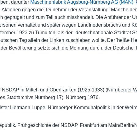
eben, darunter
Maschinenfabrik Augsburg-Nürnberg AG (MAN)
,
Aktionen gegen die Teilnehmer der Veranstaltung. Manche der 
en geprügelt und zum Teil auch misshandelt. Die Anführer der
rsonen verhaftet und später wegen Landfriedensbruchs und Körp
ember 1923 zu Tumulten, als der "deutschnationale Stadtrat Sc
chen Tag allein der Linken zuschieben wollte. Der 'heiße Her
er Bevölkerung setzte sich die Meinung durch, der Deutsche Ta
r NSDAP in Mittel- und Oberfranken (1925-1933) (Nürnberger W
des Stadtarchivs Nürnberg 17), Nürnberg 1976.
ter Hermann Luppe. Nürnberger Kommunalpolitik in der Weim
epublik. Frühgeschichte der NSDAP, Frankfurt am Main/Berlin/