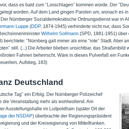
 vor, dass es bald zum "Losschlagen" kommen würde. Der "Deu
adt gelegt worden. Auf dem Land gingen Parolen um, wonach es 
er Nürnberger Sozialdemokratische Ordnungsdienst war in Ala
ermann Luppe
(
DDP
, 1874-1945) verhinderte nicht nur, dass S
Reichsinnenminister
Wilhelm Sollmann
(SPD, 1881-1951) über d
 berichtete: "Nürnberg galt immer als eine "rote" Stadt. Aber 
ten" still. (...) Die Arbeiter blieben unsichtbar, das Straßenbil
roten Fahnen beherrscht. Wäre in dieses Pulverfaß ein Funke g
uerlein, Aufstieg, 183)
anz Deutschland
tsche Tag" ein Erfolg. Der Nürnberger Polizeichef
e die Veranstaltung mehr als wohlwollend. Am
 Ausstellungshalle im Luitpoldhain (später Ort der
itage der NSDAP
) überbrachte der Regierungspräsident
sregierung und der Kreisregierung von Mittelfranken.