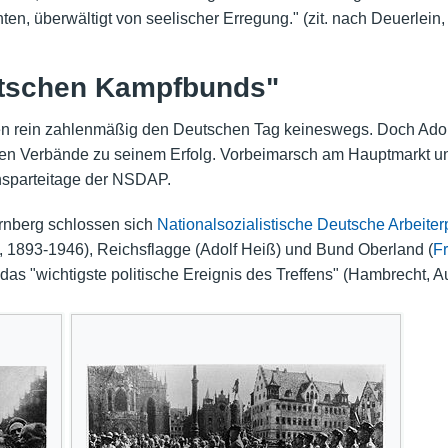
n, überwältigt von seelischer Erregung." (zit. nach Deuerlein, 
tschen Kampfbunds"
en rein zahlenmäßig den Deutschen Tag keineswegs. Doch Adol
schen Verbände zu seinem Erfolg. Vorbeimarsch am Hauptmark
hsparteitage der NSDAP.
rnberg schlossen sich
Nationalsozialistische Deutsche Arbeite
 1893-1946), Reichsflagge (Adolf Heiß) und Bund Oberland (
Fr
s "wichtigste politische Ereignis des Treffens" (Hambrecht, Auf