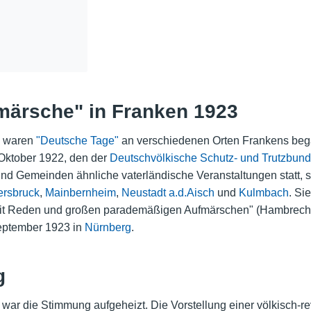
ärsche" in Franken 1923
3 waren
"Deutsche Tage"
an verschiedenen Orten Frankens bega
Oktober 1922, den der
Deutschvölkische Schutz- und Trutzbund
und Gemeinden ähnliche vaterländische Veranstaltungen statt, 
rsbruck
,
Mainbernheim
,
Neustadt a.d.Aisch
und
Kulmbach
. Si
 Reden und großen parademäßigen Aufmärschen" (Hambrecht, 
September 1923 in
Nürnberg
.
g
war die Stimmung aufgeheizt. Die Vorstellung einer völkisch