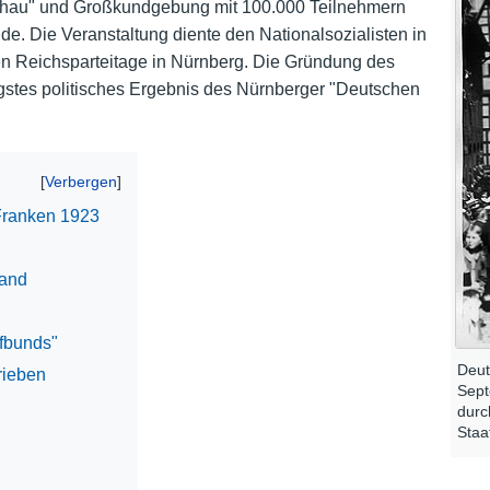
schau" und Großkundgebung mit 100.000 Teilnehmern
de. Die Veranstaltung diente den Nationalsozialisten in
Nutzungshinweise
eren Reichsparteitage in Nürnberg. Die Gründung des
gstes politisches Ergebnis des Nürnberger "Deutschen
Franken 1923
land
fbunds"
Deut
rieben
Sept
durc
Staa