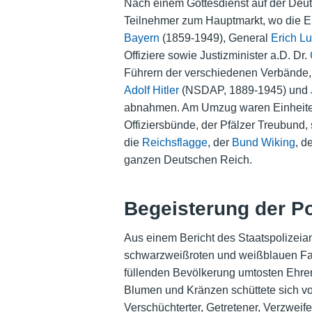
Nach einem Gottesdienst auf der Deu
Teilnehmer zum Hauptmarkt, wo die E
Bayern
(1859-1949), General
Erich Lu
Offiziere sowie Justizminister a.D. Dr.
Führern der verschiedenen Verbände
Adolf Hitler
(NSDAP, 1889-1945) und
abnahmen. Am Umzug waren Einheit
Offiziersbünde, der Pfälzer Treubund,
die
Reichsflagge
, der
Bund Wiking
, d
ganzen Deutschen Reich.
Begeisterung der Po
Aus einem Bericht des Staatspolizeia
schwarzweißroten und weißblauen Fah
füllenden Bevölkerung umtosten Ehre
Blumen und Kränzen schüttete sich von
Verschüchterter, Getretener, Verzweife