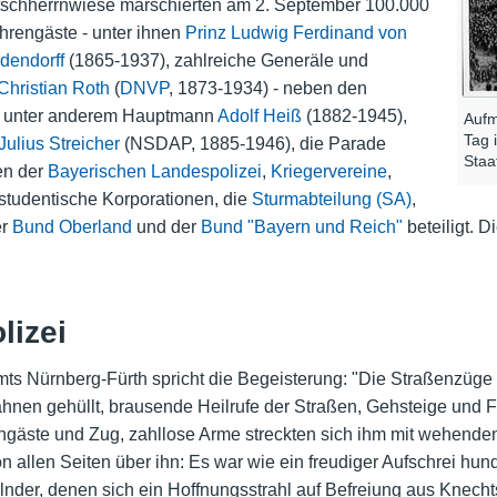
tschherrnwiese marschierten am 2. September 100.000
hrengäste - unter ihnen
Prinz Ludwig Ferdinand von
dendorff
(1865-1937), zahlreiche Generäle und
Christian Roth
(
DNVP
, 1873-1934) - neben den
, unter anderem Hauptmann
Adolf Heiß
(1882-1945),
Aufm
Tag 
Julius Streicher
(NSDAP, 1885-1946), die Parade
Staa
en der
Bayerischen Landespolizei
,
Kriegervereine
,
 studentische Korporationen, die
Sturmabteilung (SA)
,
er
Bund Oberland
und der
Bund "Bayern und Reich"
beteiligt. 
lizei
mts Nürnberg-Fürth spricht die Begeisterung: "Die Straßenzüge
nen gehüllt, brausende Heilrufe der Straßen, Gehsteige und F
ngäste und Zug, zahllose Arme streckten sich ihm mit wehend
 allen Seiten über ihn: Es war wie ein freudiger Aufschrei hun
lnder, denen sich ein Hoffnungsstrahl auf Befreiung aus Knechts