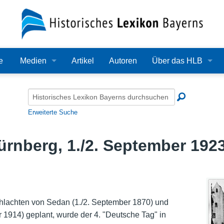
e
Medien
Artikel
Autoren
Über das HLB
Bilder
Lexikon
Audio
Redaktion
Erweiterte Suche
Video
Träger
ürnberg, 1./2. September 192
PDF
Wissenschaftlicher B
Alle Dateien
Bearbeitungsstand
Zehn Jahre HLB
chlachten von Sedan (1./2. September 1870) und
 1914) geplant, wurde der 4. "Deutsche Tag" in
Häufige Fragen