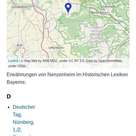
Leaflet
| © Map tiles by BSB MDZ, under CC BY 3.0. Data by OpenStreetMap,
under ODbL
Erwähnungen von Nenzenheim im Historischen Lexikon
Bayerns:
D
Deutscher
Tag,
Nürnberg,
1./2.