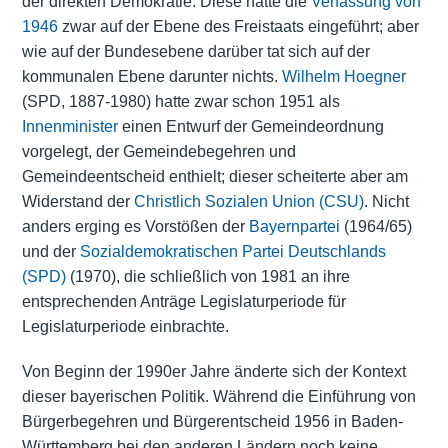
der direkten Demokratie. Diese hatte die
Verfassung von
1946
zwar auf der Ebene des Freistaats eingeführt; aber
wie auf der Bundesebene darüber tat sich auf der
kommunalen Ebene darunter nichts.
Wilhelm Hoegner
(SPD, 1887-1980) hatte zwar schon 1951 als
Innenminister
einen Entwurf der Gemeindeordnung
vorgelegt, der Gemeindebegehren und
Gemeindeentscheid enthielt; dieser scheiterte aber am
Widerstand der
Christlich Sozialen Union (CSU)
. Nicht
anders erging es Vorstößen der
Bayernpartei
(1964/65)
und der
Sozialdemokratischen Partei Deutschlands
(SPD)
(1970), die schließlich von 1981 an ihre
entsprechenden Anträge Legislaturperiode für
Legislaturperiode einbrachte.
Von Beginn der 1990er Jahre änderte sich der Kontext
dieser bayerischen Politik. Während die Einführung von
Bürgerbegehren und Bürgerentscheid 1956 in Baden-
Württemberg bei den anderen Ländern noch keine