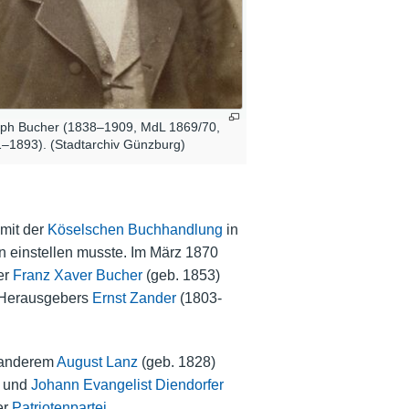
ph Bucher (1838–1909, MdL 1869/70,
–1893). (Stadtarchiv Günzburg)
mit der
Köselschen Buchhandlung
in
en einstellen musste. Im März 1870
er
Franz Xaver Bucher
(geb. 1853)
n Herausgebers
Ernst Zander
(1803-
r anderem
August Lanz
(geb. 1828)
 und
Johann Evangelist Diendorfer
er
Patriotenpartei
.