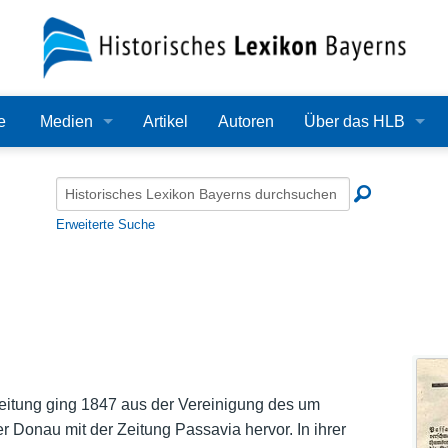
e
Medien
Artikel
Autoren
Über das HLB
Bilder
Lexikon
Audio
Redaktion
Erweiterte Suche
Video
Träger
PDF
Wissenschaftlicher B
Alle Dateien
Bearbeitungsstand
Zehn Jahre HLB
itung ging 1847 aus der Vereinigung des um
 Donau mit der Zeitung Passavia hervor. In ihrer
Häufige Fragen