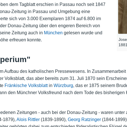
neben dem Tagblatt erschien in Passau noch seit 1847
e Donau-Zeitung in Passau und Umgebung eine
gerte sich von 3.000 Exemplaren 1874 auf 6.800 im
 der Donau-Zeitung über den engeren Bereich von
seine Zeitung auch in
München
gelesen wurde und
Jose
öhe erfreuen konnte.
1881
mperium"
 am Aufbau des katholischen Pressewesens. In Zusammenarbeit 
r Volksblatt, das aber bereits zum 31. Juli 1870 sein Erschein
te
Fränkische Volksblatt
in
Würzburg
, das er 1875 seinem Brud
 dann den Münchner Volksfreund nach dem Tode des bisherige
hiedenen Zeitungen - auch bei der Donau-Zeitung - waren unte
4-1879),
Alois Rittler
(1839-1890),
Georg Ratzinger
(1844-1899)
eiter gehörten dabei zum entschieden föderalistischen Flügel d