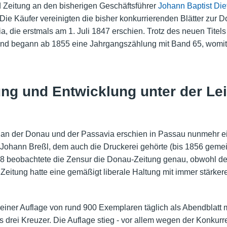
 Zeitung an den bisherigen Geschäftsführer
Johann Baptist Die
Die Käufer vereinigten die bisher konkurrierenden Blätter zur D
 die erstmals am 1. Juli 1847 erschien. Trotz des neuen Titels 
und begann ab 1855 eine Jahrgangszählung mit Band 65, womit 
ung und Entwicklung unter der L
an der Donau und der Passavia erschien in Passau nunmehr ein
Johann Breßl, dem auch die Druckerei gehörte (bis 1856 geme
48 beobachtete die Zensur die Donau-Zeitung genau, obwohl der 
itung hatte eine gemäßigt liberale Haltung mit immer stärker
iner Auflage von rund 900 Exemplaren täglich als Abendblatt mit
s drei Kreuzer. Die Auflage stieg - vor allem wegen der Konkurr