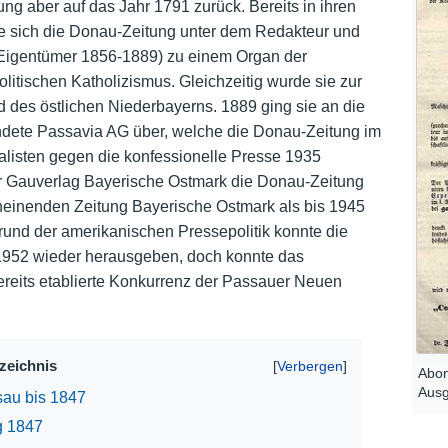
ng aber auf das Jahr 1791 zurück. Bereits in ihren
e sich die Donau-Zeitung unter dem Redakteur und
Nutzungshinweise
Eigentümer 1856-1889) zu einem Organ der
litischen Katholizismus. Gleichzeitig wurde sie zur
 des östlichen Niederbayerns. 1889 ging sie an die
ndete Passavia AG über, welche die Donau-Zeitung im
listen gegen die konfessionelle Presse 1935
r Gauverlag Bayerische Ostmark die Donau-Zeitung
cheinenden Zeitung Bayerische Ostmark als bis 1945
und der amerikanischen Pressepolitik konnte die
1952 wieder herausgeben, doch konnte das
 bereits etablierte Konkurrenz der Passauer Neuen
rzeichnis
Abon
Ausg
sau bis 1847
g 1847