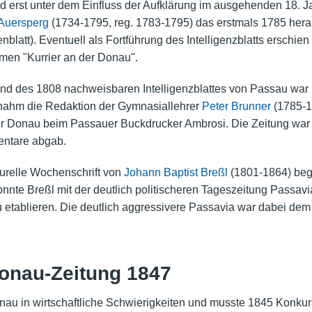
 erst unter dem Einfluss der Aufklärung im ausgehenden 18. 
Auersperg
(1734-1795, reg. 1783-1795) das erstmals 1785 h
nblatt). Eventuell als Fortführung des Intelligenzblatts erschi
amen "Kurrier an der Donau".
und des 1808 nachweisbaren Intelligenzblattes von Passau war
nahm die Redaktion der Gymnasiallehrer
Peter Brunner
(1785-1
 der Donau beim Passauer Buckdrucker Ambrosi. Die Zeitung war 
entare abgab.
turelle Wochenschrift von
Johann Baptist Breßl
(1801-1864) beg
onnte Breßl mit der deutlich politischeren Tageszeitung Passavi
etablieren. Die deutlich aggressivere Passavia war dabei dem
onau-Zeitung 1847
onau in wirtschaftliche Schwierigkeiten und musste 1845 Konku