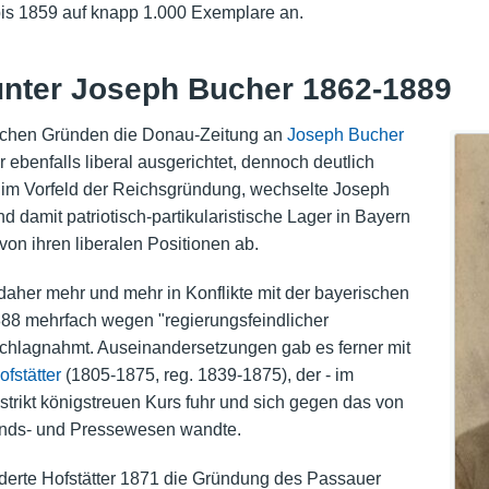
bis 1859 auf knapp 1.000 Exemplare an.
unter Joseph Bucher 1862-1889
lichen Gründen die Donau-Zeitung an
Joseph Bucher
ebenfalls liberal ausgerichtet, dennoch deutlich
6, im Vorfeld der Reichsgründung, wechselte Joseph
d damit patriotisch-partikularistische Lager in Bayern
von ihren liberalen Positionen ab.
daher mehr und mehr in Konflikte mit der bayerischen
88 mehrfach wegen "regierungsfeindlicher
chlagnahmt. Auseinandersetzungen gab es ferner mit
fstätter
(1805-1875, reg. 1839-1875), der - im
 strikt königstreuen Kurs fuhr und sich gegen das von
bands- und Pressewesen wandte.
derte Hofstätter 1871 die Gründung des Passauer