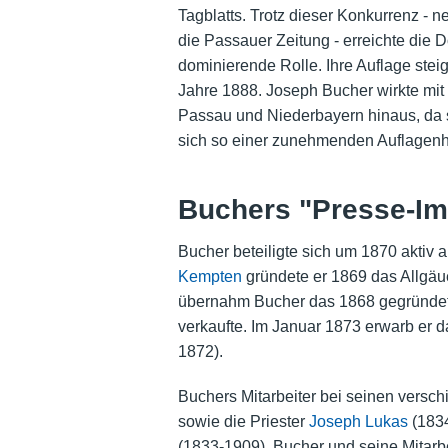
Tagblatts. Trotz dieser Konkurrenz - 
die Passauer Zeitung - erreichte di
dominierende Rolle. Ihre Auflage stei
Jahre 1888. Joseph Bucher wirkte mit
Passau und Niederbayern hinaus, da 
sich so einer zunehmenden Auflagenh
Buchers "Presse-I
Bucher beteiligte sich um 1870 aktiv
Kempten
gründete er 1869 das Allgäue
übernahm Bucher das 1868 gegründe
verkaufte. Im Januar 1873 erwarb er
1872).
Buchers Mitarbeiter bei seinen versc
sowie die Priester
Joseph Lukas
(183
(1833-1909). Bucher und seine Mitarb