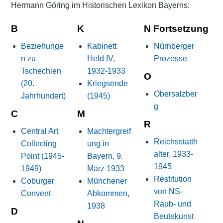
Hermann Göring im Historischen Lexikon Bayerns:
B
K
N Fortsetzung
Beziehunge
Kabinett
Nürnberger
n zu
Held IV,
Prozesse
Tschechien
1932-1933
O
(20.
Kriegsende
Obersalzber
Jahrhundert)
(1945)
g
C
M
R
Central Art
Machtergreif
Reichsstatth
Collecting
ung in
alter, 1933-
Point (1945-
Bayern, 9.
1945
1949)
März 1933
Restitution
Coburger
Münchener
von NS-
Convent
Abkommen,
Raub- und
1938
D
Beutekunst