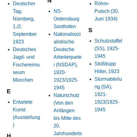
N
Deutscher
Röhm-
Tag,
NS-
Putsch (30.
Nürnberg,
Ordensburg
Juni 1934)
1./2.
Sonthofen
S
September
Nationalsozi
Schutzstaffel
1923
alistische
(SS), 1925-
Deutsches
Deutsche
1945
Jagd- und
Arbeiterparte
Stoßtrupp
Fischereimu
i (NSDAP),
Hitler, 1923
seum
1920-
Sturmabteilu
München
1923/1925-
ng (SA),
1945
E
1921-
Naturschutz
Entartete
1923/1925-
(Von den
Kunst
1945
Anfängen
(Ausstellung
bis Mitte des
)
20.
Jahrhunderts
H