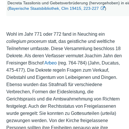
Decreta Tassilonis und Gebetsverbrüderung (hervorgehoben) in ein
(
Bayerische Staatsbibliothek, Clm 19415, 223-227
)
Wohl im Jahr 771 oder 772 fand in Neuching ein
collegium procerum
statt, das geistliche und weltliche
Teilnehmer umfasste. Diese Versammlung beschloss 18
Dekrete. Als deren Verfasser vermutet Joachim Jahn den
Freisinger Bischof
Arbeo
(reg. 764-784) (Jahn, Ducatus,
475-477). Die Dekrete regeln Fragen zum Verkauf,
Diebstahl und Eigentum von Leibeigenen und Dingen.
Ebenso wurden das Strafmaß für verschiedene
Verbrechen, Formen der Eidesleistung, die
Gerichtspraxis und die Amtswahrnehmung von Richtern
festgelegt. Auch der Rechtsstatus von Freigelassenen
wurde geregelt: Sie konnten zu Gottesurteilen (
urteila
)
gezwungen werden. Von der Kirche freigelassene
Personen sollten ihre Freiheiten genauso wie ihre