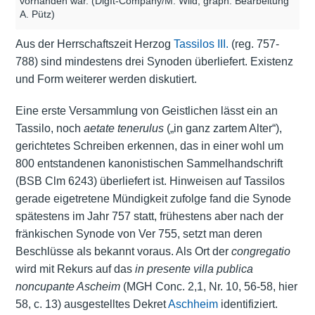
vorhanden war. (DigIt-Company/M. Wild; graph. Bearbeitung
A. Pütz)
Aus der Herrschaftszeit Herzog
Tassilos III.
(reg. 757-
788) sind mindestens drei Synoden überliefert. Existenz
und Form weiterer werden diskutiert.
Eine erste Versammlung von Geistlichen lässt ein an
Tassilo, noch
aetate tenerulus
(„in ganz zartem Alter“),
gerichtetes Schreiben erkennen, das in einer wohl um
800 entstandenen kanonistischen Sammelhandschrift
(BSB Clm 6243) überliefert ist. Hinweisen auf Tassilos
gerade eigetretene Mündigkeit zufolge fand die Synode
spätestens im Jahr 757 statt, frühestens aber nach der
fränkischen Synode von Ver 755, setzt man deren
Beschlüsse als bekannt voraus. Als Ort der
congregatio
wird mit Rekurs auf das
in presente villa publica
noncupante Ascheim
(MGH Conc. 2,1, Nr. 10, 56-58, hier
58, c. 13) ausgestelltes Dekret
Aschheim
identifiziert.