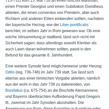
715-731) vom 15. Mai 716 an einen Bischof Martinian,
einen Priester Georgius und einen Subdiakon Dorotheus
ableiten, die einen
conventus
von Priestern, aber auch
Richtern und anderen Eliten einberufen sollten, nachdem
der bayerische Herzog, wie der
Liber pontificalis
berichtet, im selben Jahr in Rom gewesen war. Ob eine
solche Versammlung je stattfand, lässt sich nicht mit
Sicherheit sagen; dass allerdings sowohl Kleriker als
auch Laien daran teilnehmen sollten, passt in den
Befund für das gesamte 8. Jahrhundert.
Eine weitere Synode fand möglicherweise unter Herzog
Odilo
(reg. 736-748) im Jahr 739 statt. Sie lässt sich
ebenso aus einer römischen Vorgabe ableiten, nämlich
aus der wohl in das Jahr 738 zu datierenden, von
Bonifatius
(ca. 675-754) an die Bischöfe Alemanniens
und Bayerns überbrachten Aufforderung Papst Gregors
III., zweimal im Jahr Synoden abzuhalten. Die
Anweisung aus Rom, diese Konzilien in Augsburg oder