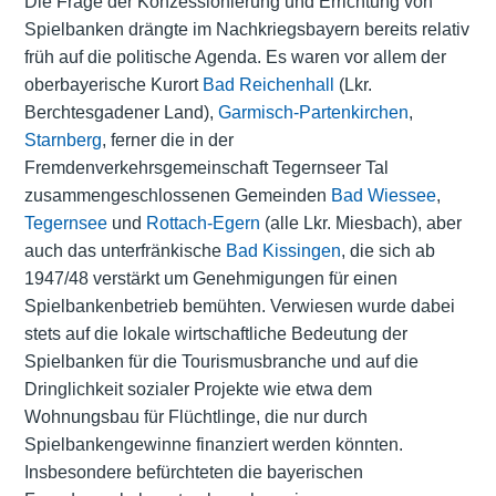
Die Frage der Konzessionierung und Errichtung von
Spielbanken
drängte im Nachkriegsbayern bereits relativ
früh auf die politische Agenda. Es waren vor allem der
oberbayerische Kurort
Bad Reichenhall
(Lkr.
Berchtesgadener Land),
Garmisch-Partenkirchen
,
Starnberg
, ferner die in der
Fremdenverkehrsgemeinschaft Tegernseer Tal
zusammengeschlossenen Gemeinden
Bad Wiessee
,
Tegernsee
und
Rottach-Egern
(alle Lkr. Miesbach), aber
auch das unterfränkische
Bad Kissingen
, die sich ab
1947/48 verstärkt um Genehmigungen für einen
Spielbankenbetrieb bemühten. Verwiesen wurde dabei
stets auf die lokale wirtschaftliche Bedeutung der
Spielbanken für die
Tourismusbranche
und auf die
Dringlichkeit sozialer Projekte wie etwa dem
Wohnungsbau für Flüchtlinge
, die nur durch
Spielbankengewinne finanziert werden könnten.
Insbesondere befürchteten die bayerischen