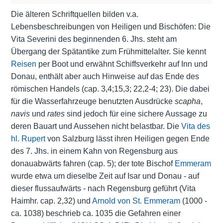
Die älteren Schriftquellen bilden v.a.
Lebensbeschreibungen von Heiligen und Bischöfen: Die
Vita Severini des beginnenden 6. Jhs. steht am
Übergang der Spätantike zum Frühmittelalter. Sie kennt
Reisen
per Boot und erwähnt Schiffsverkehr auf Inn und
Donau, enthält aber auch Hinweise auf das Ende des
römischen Handels (cap. 3,4;15,3; 22,2-4; 23). Die dabei
für die Wasserfahrzeuge benutzten Ausdrücke
scapha
,
navis
und
rates
sind jedoch für eine sichere Aussage zu
deren Bauart und Aussehen nicht belastbar. Die
Vita des
hl. Rupert
von Salzburg lässt ihren Heiligen gegen Ende
des 7. Jhs. in einem Kahn von Regensburg aus
donauabwärts fahren (cap. 5); der tote Bischof
Emmeram
wurde etwa um dieselbe Zeit auf Isar und Donau - auf
dieser flussaufwärts - nach Regensburg geführt (Vita
Haimhr. cap. 2,32) und
Arnold von St. Emmeram
(1000 -
ca. 1038) beschrieb ca. 1035 die Gefahren einer