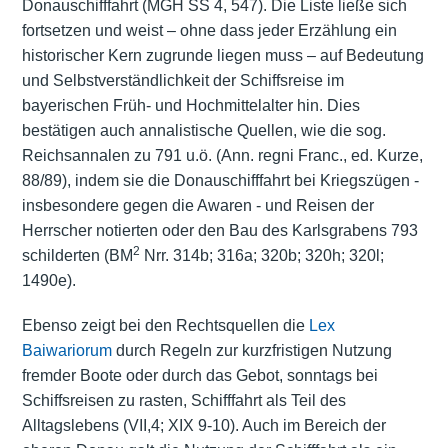
Donauschifffahrt (MGH SS 4, 547). Die Liste ließe sich
fortsetzen und weist ‒ ohne dass jeder Erzählung ein
historischer Kern zugrunde liegen muss ‒ auf Bedeutung
und Selbstverständlichkeit der Schiffsreise im
bayerischen Früh- und Hochmittelalter hin. Dies
bestätigen auch annalistische Quellen, wie die sog.
Reichsannalen zu 791 u.ö. (Ann. regni Franc., ed. Kurze,
88/89), indem sie die Donauschifffahrt bei Kriegszügen -
insbesondere gegen die Awaren - und Reisen der
Herrscher notierten oder den Bau des Karlsgrabens 793
2
schilderten (BM
Nrr. 314b; 316a; 320b; 320h; 320l;
1490e).
Ebenso zeigt bei den Rechtsquellen die
Lex
Baiwariorum
durch Regeln zur kurzfristigen Nutzung
fremder Boote oder durch das Gebot, sonntags bei
Schiffsreisen zu rasten, Schifffahrt als Teil des
Alltagslebens (VII,4; XIX 9-10). Auch im Bereich der