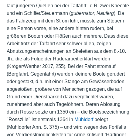
laut jüngeren Quellen bei der Talfahrt i.d.R. zwei Knechte
und ein Schiffer/Steuermann (
gubernator
,
Nauferg
). Da
das Fahrzeug mit dem Strom fuhr, musste zum Steuern
eine Person vorne, eine andere hinten rudern, bei
größeren Booten oder Flößen auch mehrere. Dass diese
Arbeit trotz der Talfahrt sehr schwer blieb, zeigen
Abnutzungserscheinungen an Skeletten aus dem 8.-10.
Jh., die als Folge der Ruderarbeit erklärt werden
(Kröger/Werther 2017, 255). Bei der Fahrt stromauf
(Bergfahrt, Gegenfahrt) wurden kleinere Boote gerudert
oder gestakt, d.h. mit einer Stange am Gewässerboden
abgestoßen, größere von Menschen gezogen, die auf
Grund einer Dienstbarkeit dazu verpflichtet waren,
zunehmend aber auch Tagelöhnern. Deren Ablösung
durch Rosse setzte um 1350 ein ‒ die Bootsbezeichnung
"Rosszille" ist erstmals 1364 in
Mühldorf
belegt
(Mühldorfer Ann. S. 375) ‒ und wird wegen des Fortfalls
von Verdienstmöglichkeiten für Arme kritisiert (Hartinger