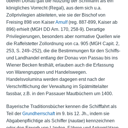
oberen Donau galt die Nutzung der Schifffahrt als ein
königliches Vorrecht (Regal), aus dem sich u.a.
Zollprivilegien ableiteten, wie sie der Bischof von
Freising 898 von Kaiser
Arnulf
(reg. 887-899, Kaiser ab
896) erhielt (MGH DD Arn. 170, 258-9). Derartige
Privilegierungen, besonders aber normative Quellen wie
die Raffelstetter Zollordnung von ca. 905 (MGH Capit. 2,
253, S. 249–252), die die Bestimmungen für den Schiffs-
und Landhandel entlang der Donau von Passau bis ins
Wiener
Becken festhält, erlauben auch die Erfassung
von Warengruppen und Handelswegen.
Handelsvolumina werden dagegen erst nach der
Verschriftlichung der Verwaltung im Spätmittelalter
fassbar, z.B. in den Passauer Mautbüchern um 1400.
Bayerische
Traditionsbücher
kennen die Schifffahrt als
Teil der
Grundherrschaft
im 9. bis 12. Jh., indem sie
Abgabenpflichtige als Schiffer (
nautae
) kennzeichnen
oder den Erwerb von Länden, Fähren und Ankerplätzen