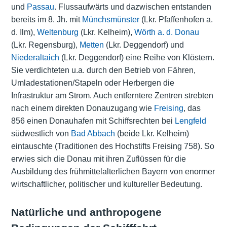
und
Passau
. Flussaufwärts und dazwischen entstanden
bereits im 8. Jh. mit
Münchsmünster
(Lkr. Pfaffenhofen a.
d. Ilm),
Weltenburg
(Lkr. Kelheim),
Wörth a. d. Donau
(Lkr. Regensburg),
Metten
(Lkr. Deggendorf) und
Niederaltaich
(Lkr. Deggendorf) eine Reihe von Klöstern.
Sie verdichteten u.a. durch den Betrieb von Fähren,
Umladestationen/Stapeln oder Herbergen die
Infrastruktur am Strom. Auch entferntere Zentren strebten
nach einem direkten Donauzugang wie
Freising
, das
856 einen Donauhafen mit Schiffsrechten bei
Lengfeld
südwestlich von
Bad Abbach
(beide Lkr. Kelheim)
eintauschte (Traditionen des Hochstifts Freising 758). So
erwies sich die Donau mit ihren Zuflüssen für die
Ausbildung des frühmittelalterlichen Bayern von enormer
wirtschaftlicher, politischer und kultureller Bedeutung.
Natürliche und anthropogene