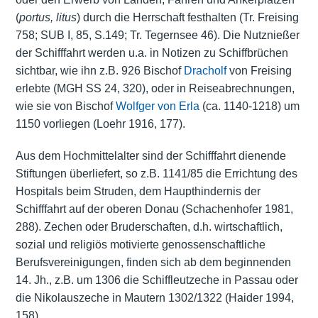
(
portus, litus
) durch die Herrschaft festhalten (Tr. Freising
758; SUB I, 85, S.149; Tr. Tegernsee 46). Die Nutznießer
der Schifffahrt werden u.a. in Notizen zu Schiffbrüchen
sichtbar, wie ihn z.B. 926 Bischof
Dracholf
von Freising
erlebte (MGH SS 24, 320), oder in Reiseabrechnungen,
wie sie von Bischof
Wolfger von Erla
(ca. 1140-1218) um
1150 vorliegen (Loehr 1916, 177).
Aus dem Hochmittelalter sind der Schifffahrt dienende
Stiftungen überliefert, so z.B. 1141/85 die Errichtung des
Hospitals beim Struden, dem Haupthindernis der
Schifffahrt auf der oberen Donau (Schachenhofer 1981,
288). Zechen oder Bruderschaften, d.h. wirtschaftlich,
sozial und religiös motivierte genossenschaftliche
Berufsvereinigungen, finden sich ab dem beginnenden
14. Jh., z.B. um 1306 die Schiffleutzeche in Passau oder
die Nikolauszeche in
Mautern
1302/1322 (Haider 1994,
158).