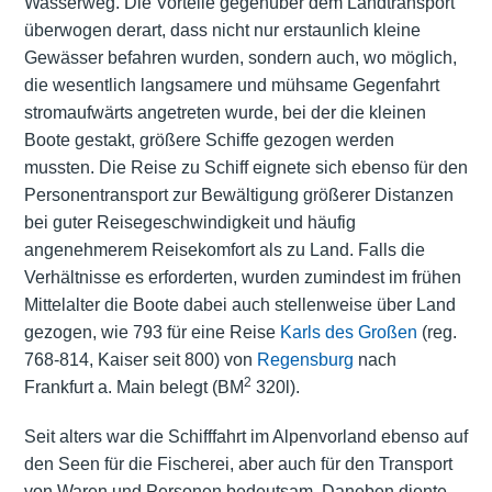
Wasserweg. Die Vorteile gegenüber dem Landtransport
überwogen derart, dass nicht nur erstaunlich kleine
Gewässer befahren wurden, sondern auch, wo möglich,
die wesentlich langsamere und mühsame Gegenfahrt
stromaufwärts angetreten wurde, bei der die kleinen
Boote gestakt, größere Schiffe gezogen werden
mussten. Die Reise zu Schiff eignete sich ebenso für den
Personentransport zur Bewältigung größerer Distanzen
bei guter Reisegeschwindigkeit und häufig
angenehmerem Reisekomfort als zu Land. Falls die
Verhältnisse es erforderten, wurden zumindest im frühen
Mittelalter die Boote dabei auch stellenweise über Land
gezogen, wie 793 für eine Reise
Karls des Großen
(reg.
768-814, Kaiser seit 800) von
Regensburg
nach
2
Frankfurt a. Main
belegt (BM
320l).
Seit alters war die Schifffahrt im Alpenvorland ebenso auf
den Seen für die Fischerei, aber auch für den Transport
von Waren und Personen bedeutsam. Daneben diente