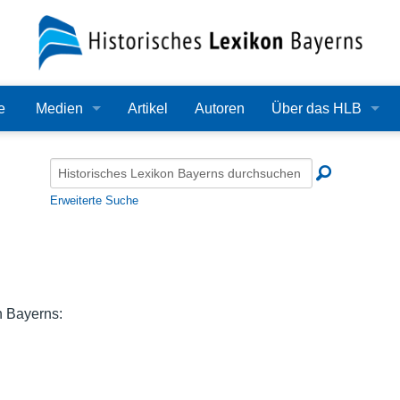
e
Medien
Artikel
Autoren
Über das HLB
Bilder
Lexikon
Audio
Redaktion
Erweiterte Suche
Video
Träger
PDF
Wissenschaftlicher B
Alle Dateien
Bearbeitungsstand
n Bayerns:
Zehn Jahre HLB
Häufige Fragen