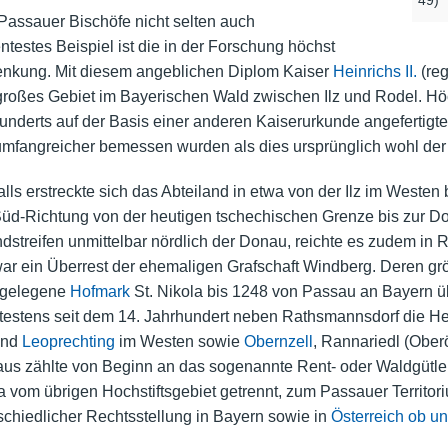
Passauer Bischöfe nicht selten auch
estes Beispiel ist die in der Forschung höchst
enkung. Mit diesem angeblichen Diplom Kaiser
Heinrichs II.
(reg
roßes Gebiet im Bayerischen Wald zwischen Ilz und Rodel. Höc
underts auf der Basis einer anderen Kaiserurkunde angefertigt
umfangreicher bemessen wurden als dies ursprünglich wohl der
alls erstreckte sich das Abteiland in etwa von der Ilz im Weste
-Süd-Richtung von der heutigen tschechischen Grenze bis zur Do
dstreifen unmittelbar nördlich der Donau, reichte es zudem in
war ein Überrest der ehemaligen Grafschaft Windberg. Deren größ
u gelegene
Hofmark
St. Nikola bis 1248 von Passau an Bayern ü
testens seit dem 14. Jahrhundert neben Rathsmannsdorf die Her
nd
Leoprechting
im Westen sowie
Obernzell
, Rannariedl (Oberö
aus zählte von Beginn an das sogenannte Rent- oder Waldgütl
a vom übrigen Hochstiftsgebiet getrennt, zum Passauer Territo
schiedlicher Rechtsstellung in Bayern sowie in
Österreich ob un