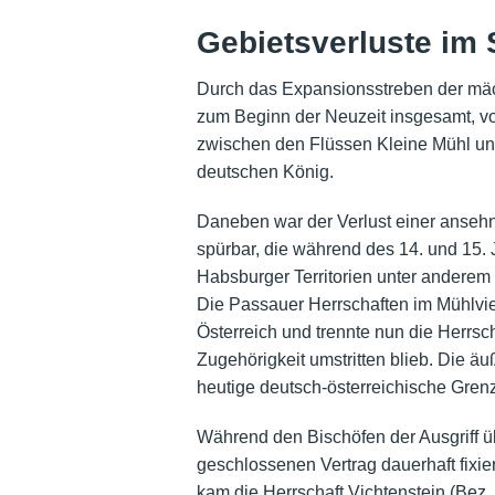
Gebietsverluste im S
Durch das Expansionsstreben der mäch
zum Beginn der Neuzeit insgesamt, vo
zwischen den Flüssen Kleine Mühl u
deutschen König.
Daneben war der Verlust einer ansehn
spürbar, die während des 14. und 15. 
Habsburger Territorien unter anderem 
Die Passauer Herrschaften im Mühlvier
Österreich und trennte nun die Herrsc
Zugehörigkeit umstritten blieb. Die ä
heutige deutsch-österreichische Gren
Während den Bischöfen der Ausgriff üb
geschlossenen Vertrag dauerhaft fixi
kam die Herrschaft Vichtenstein (Bez.