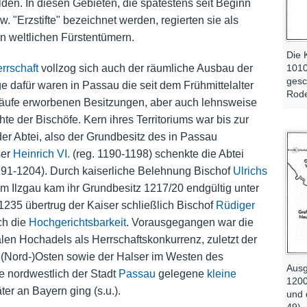
den. In diesen Gebieten, die spätestens seit Beginn
w. "Erzstifte" bezeichnet werden, regierten sie als
n weltlichen Fürstentümern.
Die 
1010
rrschaft
vollzog sich auch der räumliche Ausbau der
gesc
ge dafür waren in Passau die seit dem Frühmittelalter
Rode
äufe erworbenen Besitzungen, aber auch lehnsweise
hte der Bischöfe. Kern ihres Territoriums war bis zur
er Abtei, also der Grundbesitz des in Passau
ser
Heinrich VI.
(reg. 1190-1198) schenkte die Abtei
191-1204). Durch kaiserliche Belehnung Bischof
Ulrichs
im Ilzgau kam ihr Grundbesitz 1217/20 endgültig unter
 1235 übertrug der Kaiser schließlich Bischof
Rüdiger
ch die
Hochgerichtsbarkeit
. Vorausgegangen war die
len Hochadels als Herrschaftskonkurrenz, zuletzt der
 (Nord-)Osten sowie der Halser im Westen des
Ausg
ne nordwestlich der Stadt
Passau
gelegene
kleine
1200
er an Bayern ging (s.u.).
und 
49)