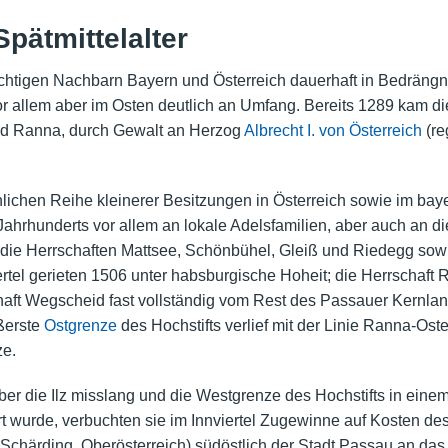
pätmittelalter
tigen Nachbarn Bayern und Österreich dauerhaft in Bedrängnis
r allem aber im Osten deutlich an Umfang. Bereits 1289 kam di
nd Ranna, durch Gewalt an Herzog
Albrecht I. von Österreich
(re
lichen Reihe kleinerer Besitzungen in Österreich sowie im bay
Jahrhunderts vor allem an lokale Adelsfamilien, aber auch an d
die Herrschaften Mattsee, Schönbühel, Gleiß und Riedegg sowie
tel gerieten 1506 unter habsburgische Hoheit; die Herrschaft 
haft Wegscheid fast vollständig vom Rest des Passauer Kernlande
ußerste
Ostgrenze
des Hochstifts verlief mit der Linie Ranna-Ost
ze.
er die Ilz misslang und die Westgrenze des Hochstifts in eine
ert wurde, verbuchten sie im Innviertel Zugewinne auf Kosten 
 Schärding, Oberösterreich) südöstlich der Stadt Passau an das 