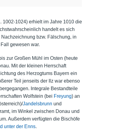
. 1002-1024) erhielt im Jahre 1010 die
hstwahrscheinlich handelt es sich
e Nachzeichnung bzw. Fälschung, in
 Fall gewesen war.
n bis zur Großen Mühl im Osten (heute
nau. Mit der kleinen Herrschaft
 Richtung des Herzogtums Bayern ein
erer Teil jenseits der Ilz war ebenso
bergegangen. Integrale Bestandteile
rschaften Wolfstein (bei
Freyung
) an
sterreich)/
Jandelsbrunn
und
eramt, im Winkel zwischen Donau und
rium. Außerdem verfügten die Bischöfe
d unter der Enns
.