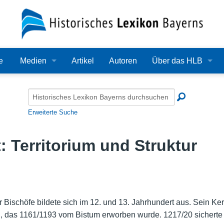
e
Medien
Artikel
Autoren
Über das HLB
Bilder
Lexikon
Audio
Redaktion
Erweiterte Suche
Video
Träger
: Territorium und Struktur
PDF
Wissenschaftlicher B
Alle Dateien
Bearbeitungsstand
Zehn Jahre HLB
r Bischöfe bildete sich im 12. und 13. Jahrhundert aus. Sein Ke
, das 1161/1193 vom Bistum erworben wurde. 1217/20 sicherte s
Häufige Fragen