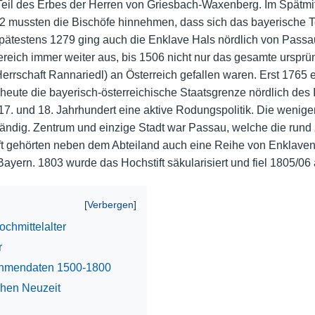
 Teil des Erbes der Herren von Griesbach-Waxenberg. Im Spätmitt
2 mussten die Bischöfe hinnehmen, dass sich das bayerische Ter
Nutzungshinweise
testens 1279 ging auch die Enklave Hals nördlich von Passau 
reich immer weiter aus, bis 1506 nicht nur das gesamte ursprün
errschaft Rannariedl) an Österreich gefallen waren. Erst 1765 
heute die bayerisch-österreichische Staatsgrenze nördlich des I
 17. und 18. Jahrhundert eine aktive Rodungspolitik. Die wenig
tändig. Zentrum und einzige Stadt war Passau, welche die rund
ft gehörten neben dem Abteiland auch eine Reihe von Enklaven
Bayern. 1803 wurde das Hochstift säkularisiert und fiel 1805/06
chmittelalter
r
Rahmendaten 1500-1800
ühen Neuzeit