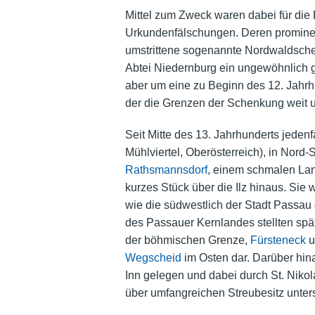
Mittel zum Zweck waren dabei für die 
Urkundenfälschungen. Deren prominent
umstrittene sogenannte Nordwaldsch
Abtei Niedernburg ein ungewöhnlich g
aber um eine zu Beginn des 12. Jahrh
der die Grenzen der Schenkung weit 
Seit Mitte des 13. Jahrhunderts jedenf
Mühlviertel, Oberösterreich), in Nord
Rathsmannsdorf
, einem schmalen Lan
kurzes Stück über die Ilz hinaus. Sie 
wie die südwestlich der Stadt Passa
des Passauer Kernlandes stellten spä
der böhmischen Grenze,
Fürsteneck
u
Wegscheid
im Osten dar. Darüber hin
Inn gelegen und dabei durch St. Nikol
über umfangreichen Streubesitz unter