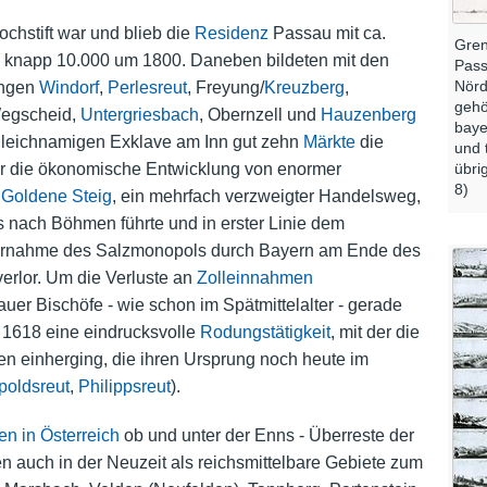
chstift war und blieb die
Residenz
Passau mit ca.
Gren
, knapp 10.000 um 1800. Daneben bildeten mit den
Pass
Nörd
dungen
Windorf
,
Perlesreut
, Freyung/
Kreuzberg
,
gehö
Wegscheid,
Untergriesbach
, Obernzell und
Hauzenberg
baye
gleichnamigen Exklave am Inn gut zehn
Märkte
die
und 
ür die ökonomische Entwicklung von enormer
übri
8)
e
Goldene Steig
, ein mehrfach verzweigter Handelsweg,
 nach Böhmen führte und in erster Linie dem
 Übernahme des Salzmonopols durch Bayern am Ende des
erlor. Um die Verluste an
Zolleinnahmen
uer Bischöfe - wie schon im Spätmittelalter - gerade
 1618 eine eindrucksvolle
Rodungstätigkeit
, mit der die
n einherging, die ihren Ursprung noch heute im
poldsreut
,
Philippsreut
).
en in Österreich
ob und unter der Enns - Überreste der
en auch in der Neuzeit als reichsmittelbare Gebiete zum