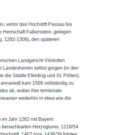
, verlor das Hochstift Passau bis
e Herrschaft Falkenstein, gelegen
g. 1282-1308), den späteren
erischen Landgericht Vilshofen
ie Landesherren selbst gingen (in den
 die Städte Eferding und St. Pölten).
Rannariedl kam 1506 vollständig zu
s ab, wobei ihre territoriale
erwasser weiterhin in etwa wie die
m im Jahr 1262 mit Bayern
des benachbarten Herzogtums. 1218/54
Hochstift, 1407 bzw. 1436/38 folgten