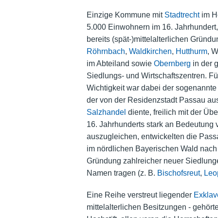
Einzige Kommune mit
Stadtrecht
im Ho
5.000 Einwohnern im 16. Jahrhundert
bereits (spät-)mittelalterlichen Grün
Röhrnbach
,
Waldkirchen
,
Hutthurm
, 
im Abteiland sowie
Obernberg
in der 
Siedlungs- und Wirtschaftszentren. F
Wichtigkeit war dabei der sogenannt
der von der Residenzstadt Passau aus
Salzhandel
diente, freilich mit der
16. Jahrhunderts stark an Bedeutung v
auszugleichen, entwickelten die Passa
im nördlichen Bayerischen Wald nach
Gründung zahlreicher neuer Siedlunge
Namen tragen (z. B.
Bischofsreut
,
Leo
Eine Reihe verstreut liegender
Exklav
mittelalterlichen Besitzungen - gehört