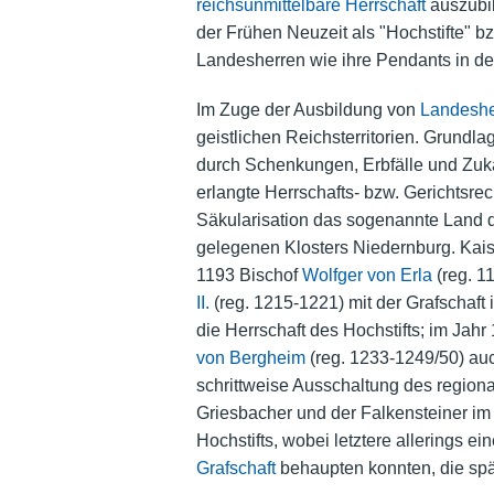
reichsunmittelbare Herrschaft
auszubil
der Frühen Neuzeit als "Hochstifte" bz
Landesherren wie ihre Pendants in de
Im Zuge der Ausbildung von
Landeshe
geistlichen Reichsterritorien. Grundla
durch Schenkungen, Erbfälle und Zuk
erlangte Herrschafts- bzw. Gerichtsrec
Säkularisation das sogenannte Land d
gelegenen Klosters Niedernburg. Kai
1193 Bischof
Wolfger von Erla
(reg. 1
II.
(reg. 1215-1221) mit der Grafschaft 
die Herrschaft des Hochstifts; im Jahr
von Bergheim
(reg. 1233-1249/50) au
schrittweise Ausschaltung des regiona
Griesbacher und der Falkensteiner im
Hochstifts, wobei letztere allerings ei
Grafschaft
behaupten konnten, die spät