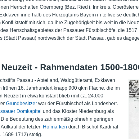
genen Herrschaften Obernberg (Bez. Ried i. Innkreis, Oberösterr
Exklaven innerhalb des Herzogtums Bayern in teilweise deutli
Konfliktstoff mit sich, da ihre Zugehörigkeit bis weit in die Neuz
 des Herrschaftsgebietes der Passauer Fürstbischöfe, die 1517 
 (Stadt Passau) nordwestlich der Stadt Passau, gab es dage
r Neuzeit - Rahmendaten 1500-180
hstifts Passau - Abteiland, Waldgütleramt, Exklaven
im frühen 16. Jahrhundert knapp 900 qkm Fläche, die im
 Neuzeit in etwa konstant blieb (mit ca. 24.000
ter
Grundbesitzer
war der Fürstbischof als Landesherr.
ssauer Domkapitel
und das Kloster Niedernburg als
. Die Bedeutung des zahlenmäßig ohnehin geringen
Aufkauf der letzten
Hofmarken
durch Bischof Kardinal
. 1689-1712) stetig.