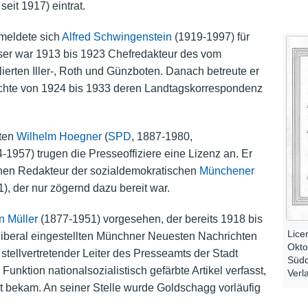
eit 1917) eintrat.
 meldete sich
Alfred Schwingenstein
(1919-1997) für
ser war 1913 bis 1923 Chefredakteur des vom
lierten Iller-, Roth und Günzboten. Danach betreute er
rachte von 1924 bis 1933 deren Landtagskorrespondenz
ten
Wilhelm Hoegner
(
SPD
, 1887-1980,
957) trugen die Presseoffiziere eine Lizenz an. Er
schen Redakteur der sozialdemokratischen
Münchener
, der nur zögernd dazu bereit war.
n Müller
(1877-1951) vorgesehen, der bereits 1918 bis
Lice
iberal eingestellten Münchner Neuesten Nachrichten
Okto
tellvertretender Leiter des Presseamts der Stadt
Südd
nktion nationalsozialistisch gefärbte Artikel verfasst,
Verl
ht bekam. An seiner Stelle wurde Goldschagg vorläufig