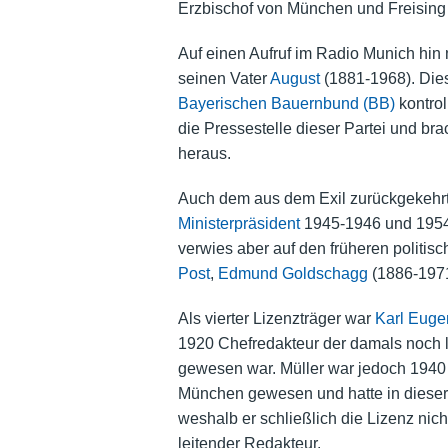
Erzbischof von München und Freising s
Auf einen Aufruf im Radio Munich hin
seinen Vater
August
(1881-1968). Die
Bayerischen Bauernbund (BB)
kontrol
die Pressestelle dieser Partei und b
heraus.
Auch dem aus dem Exil zurückgekehr
Ministerpräsident
1945-1946 und 1954-1
verwies aber auf den früheren politi
Post
,
Edmund Goldschagg
(1886-1971)
Als vierter Lizenzträger war
Karl Euge
1920 Chefredakteur der damals noch l
gewesen war. Müller war jedoch 1940 s
München gewesen und hatte in dieser Fu
weshalb er schließlich die Lizenz nic
leitender Redakteur.