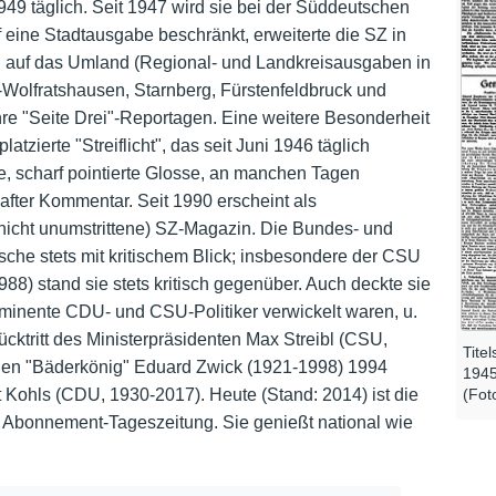
49 täglich. Seit 1947 wird sie bei der Süddeutschen
 eine Stadtausgabe beschränkt, erweiterte die SZ in
Nutzungshinweise
d auf das Umland (Regional- und Landkreisausgaben in
-Wolfratshausen, Starnberg, Fürstenfeldbruck und
ihre "Seite Drei"-Reportagen. Eine weitere Besonderheit
latzierte "Streiflicht", das seit Juni 1946 täglich
he, scharf pointierte Glosse, an manchen Tagen
hafter Kommentar. Seit 1990 erscheint als
 nicht unumstrittene) SZ-Magazin. Die Bundes- und
sche stets mit kritischem Blick; insbesondere der CSU
8) stand sie stets kritisch gegenüber. Auch deckte sie
ominente CDU- und CSU-Politiker verwickelt waren, u.
ücktritt des Ministerpräsidenten Max Streibl (CSU,
Tite
 den "Bäderkönig" Eduard Zwick (1921-1998) 1994
1945
 Kohls (CDU, 1930-2017). Heute (Stand: 2014) ist die
(Fot
 Abonnement-Tageszeitung. Sie genießt national wie