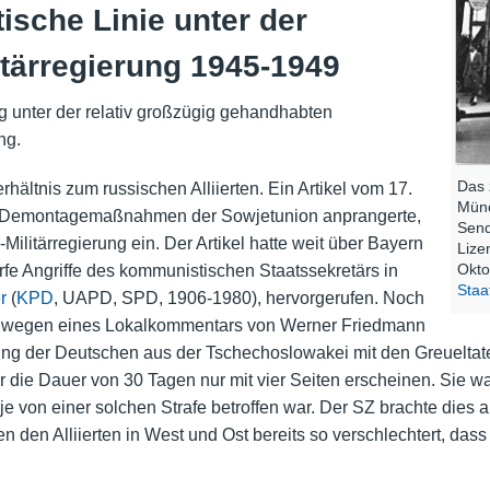
tische Linie unter der
tärregierung 1945-1949
g unter der relativ großzügig gehandhabten
ng.
Das 
ältnis zum russischen Alliierten. Ein Artikel vom 17.
Münc
 Demontagemaßnahmen der Sowjetunion anprangerte,
Send
ilitärregierung ein. Der Artikel hatte weit über Bayern
Lize
Okto
e Angriffe des kommunistischen Staatssekretärs in
Staa
r
(
KPD
, UAPD, SPD, 1906-1980), hervorgerufen. Noch
ung wegen eines Lokalkommentars von Werner Friedmann
bung der Deutschen aus der Tschechoslowakei mit den Greueltate
ür die Dauer von 30 Tagen nur mit vier Seiten erscheinen. Sie wa
 von einer solchen Strafe betroffen war. Der SZ brachte dies 
n den Alliierten in West und Ost bereits so verschlechtert, dass 