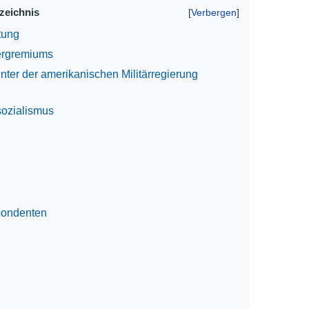
rzeichnis
tung
ergremiums
unter der amerikanischen Militärregierung
sozialismus
pondenten