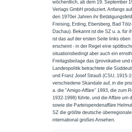
wöchentlich, ab dem 19. September 19
Verlags GmbH produziert. Anfangs auf
den 1970er Jahren ihr Betätigungsfel
Freising, Erding, Ebersberg, Bad Tölz
Dachau). Bekannt ist die SZ u. a. für 
ist das auf der ersten Seite links oben p
erscheint - in der Regel eine spöttisc
situationsbedingt aber auch ein ernst
Freitagsbeilage das (provokative und
Landespolitik betrachtete die Süddeut
und Franz Josef Strauß (CSU, 1915-198
verschiedene Skandale auf, in die pr
a. die "Amigo-Affäre" 1993, die zum R
1932-1998) führte, und die Affäre um
sowie die Parteispendenaffäre Helmut
SZ die größte deutsche überregionale
international großes Ansehen.