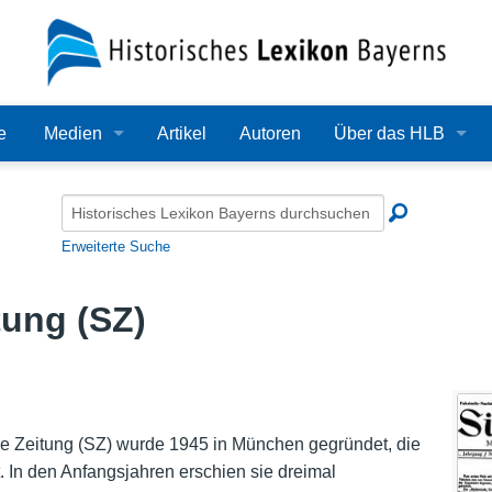
e
Medien
Artikel
Autoren
Über das HLB
Bilder
Lexikon
Audio
Redaktion
Erweiterte Suche
Video
Träger
ung (SZ)
PDF
Wissenschaftlicher B
Alle Dateien
Bearbeitungsstand
Zehn Jahre HLB
che Zeitung (SZ) wurde 1945 in München gegründet, die
 In den Anfangsjahren erschien sie dreimal
Häufige Fragen