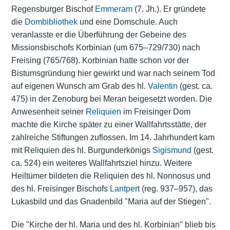
Regensburger Bischof
Emmeram
(7. Jh.). Er gründete
die
Dombibliothek
und eine Domschule. Auch
veranlasste er die Überführung der Gebeine des
Missionsbischofs Korbinian (um 675–729/730) nach
Freising (765/768). Korbinian hatte schon vor der
Bistumsgründung hier gewirkt und war nach seinem Tod
auf eigenen Wunsch am Grab des hl.
Valentin
(gest. ca.
475) in der Zenoburg bei Meran beigesetzt worden. Die
Anwesenheit seiner
Reliquien
im Freisinger Dom
machte die Kirche später zu einer Wallfahrtsstätte, der
zahlreiche Stiftungen zuflossen. Im 14. Jahrhundert kam
mit Reliquien des hl. Burgunderkönigs
Sigismund
(gest.
ca. 524) ein weiteres Wallfahrtsziel hinzu. Weitere
Heiltümer bildeten die Reliquien des hl. Nonnosus und
des hl. Freisinger Bischofs
Lantpert
(reg. 937–957), das
Lukasbild und das Gnadenbild "Maria auf der Stiegen".
Die "Kirche der hl. Maria und des hl. Korbinian" blieb bis