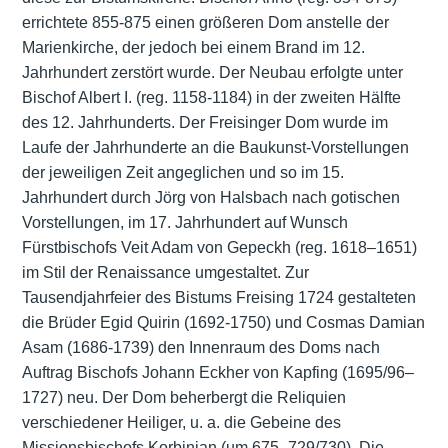
errichtete 855-875 einen größeren Dom anstelle der
Marienkirche, der jedoch bei einem Brand im 12.
Jahrhundert zerstört wurde. Der Neubau erfolgte unter
Bischof Albert I. (reg. 1158-1184) in der zweiten Hälfte
des 12. Jahrhunderts. Der Freisinger Dom wurde im
Laufe der Jahrhunderte an die Baukunst-Vorstellungen
der jeweiligen Zeit angeglichen und so im 15.
Jahrhundert durch Jörg von Halsbach nach gotischen
Vorstellungen, im 17. Jahrhundert auf Wunsch
Fürstbischofs Veit Adam von Gepeckh (reg. 1618–1651)
im Stil der Renaissance umgestaltet. Zur
Tausendjahrfeier des Bistums Freising 1724 gestalteten
die Brüder Egid Quirin (1692-1750) und Cosmas Damian
Asam (1686-1739) den Innenraum des Doms nach
Auftrag Bischofs Johann Eckher von Kapfing (1695/96–
1727) neu. Der Dom beherbergt die Reliquien
verschiedener Heiliger, u. a. die Gebeine des
Missionsbischofs Korbinian (um 675–729/730). Die