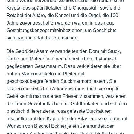
seine Würde hervorhob. So ließ Eckher die romanische
Krypta, das spätmittelalterliche Chorgestühl sowie die
Retabel der Altäre, die Kanzel und die Orgel, die 100
Jahre zuvor geschaffen worden waren, in das neue
Gestaltungskonzept miteinbeziehen, um Geschichte
sichtbar und erfahrbar zu machen.
Die Gebrüder Asam verwandelten den Dom mit Stuck,
Farbe und Malerei in einen einheitlichen, rhythmisch
gegliederten Gesamtraum. Dazu verkleideten sie über
hohen Marmorsockeln die Pfeiler mit
geschossübergreifenden Stuckmarmorpilastern. Sie
fassten die seitlichen Arkadenwände durch verkröpfte
Gebälke mit marmorierten Friesen zusammen, verzierten
die freien Gewölbeflächen mit Goldbrokaten und schufen
plastisch differenzierte, rosa gefasste Stuckaturen.
Inschriften auf den Kapitellen der Pilaster assoziieren auf
Wunsch von Bischof Eckher je ein Jahrhundert der
Freisinger Kirchengeschichte. Gerahmte Bildflächen an