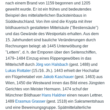
nach einem Brand von 1159 begonnen und 1205
geweiht wurde. Er ist ein frühes und bedeutendes
Beispiel des mittelalterlichen Backsteinbaus in
Süddeutschland. Von ihm sind die Krypta mit ihrer
bildhauerisch gestalteten Mittelsäule ("Bestiensäule")
und das Gewände des Westportals erhalten. Aus dem
15. Jahrhundert sind bauliche Veränderungen durch
Rechnungen belegt: ab 1445 Unterwölbung der
"Lettern", d. h. der Emporen über den Seitenschiffen,
1479–1484 Einzug eines Rippengewölbes in das
Mittelschiff durch
Jörg von Halsbach
(gest. 1488) und
Lukas Rottaler
(15./16. Jh.). 1443 erhielt der Hochaltar
ein Flügelretabel von
Jakob Kaschauer
(gest. 1463) aus
Wien, 1450 die Westwand innen das Bild eines Jüngsten
Gerichtes von Meister Hermann. 1474 schuf der
Münchner Bildhauer
Hans Haldner
einen neuen Lettner,
1489
Erasmus Grasser
(gest. 1518) ein Sakramentshaus
und eine Beweinungsgruppe. Spätmittelalterliche