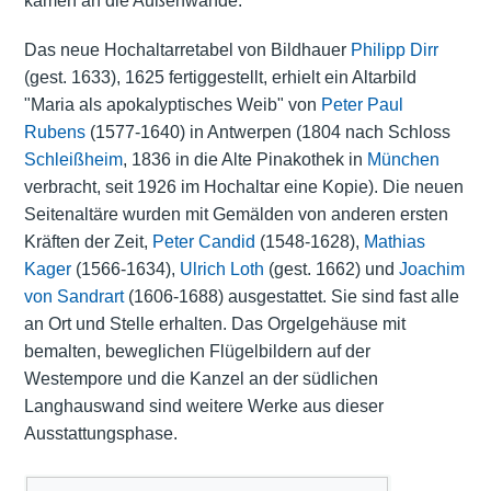
kamen an die Außenwände.
Das neue Hochaltarretabel von Bildhauer
Philipp Dirr
(gest. 1633), 1625 fertiggestellt, erhielt ein Altarbild
"Maria als apokalyptisches Weib" von
Peter Paul
Rubens
(1577-1640) in Antwerpen (1804 nach Schloss
Schleißheim
, 1836 in die Alte Pinakothek in
München
verbracht, seit 1926 im Hochaltar eine Kopie). Die neuen
Seitenaltäre wurden mit Gemälden von anderen ersten
Kräften der Zeit,
Peter Candid
(1548-1628),
Mathias
Kager
(1566-1634),
Ulrich Loth
(gest. 1662) und
Joachim
von Sandrart
(1606-1688) ausgestattet. Sie sind fast alle
an Ort und Stelle erhalten. Das Orgelgehäuse mit
bemalten, beweglichen Flügelbildern auf der
Westempore und die Kanzel an der südlichen
Langhauswand sind weitere Werke aus dieser
Ausstattungsphase.