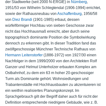
der Stadtwerke (seit 2000 N-ERGIE) in
Nürnberg
,
1951/53 von Wilhelm Schlegtendal (1906-1994) errichtet,
sowie der Rathausneubau von
Aschaffenburg
, 1956/58
von
Diez Brandi
(1901-1985) erbaut, dessen
würfelförmiger Hochbau von sieben Geschosse zwar
nicht das Hochhausmaß erreicht, aber durch seine
topographisch dominante Position die Symbolwirkung
dennoch zu erkennen gibt. In dieser Tradition fand das
zwölfgeschossige Münchner Technische Rathaus von
Hermann Leitenstorfer
(1886-1972) von 1927/30 einen
Nachfolger in dem 1999/2000 von den Architekten Rolf
Ganzer und Helmut Unterholzer erbauten Komplex am
Ostbahnhof, zu dem ein 63 m hoher 20-geschossiger
Turm als Dominante gehört. Wohnsiedlungen und
Trabantenstädte mit Hochhausbauten zu akzentuieren ist
ein weithin realisiertes Planungskonzept. Im
Sprachgebrauch gilt der Begriff daher auch für nicht der
Definition entsprechende niedrigere Gebäude, wie z. B.