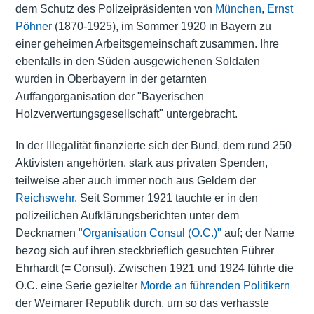
dem Schutz des Polizeipräsidenten von
München
,
Ernst
Pöhner
(1870-1925), im Sommer 1920 in Bayern zu
einer geheimen Arbeitsgemeinschaft zusammen. Ihre
ebenfalls in den Süden ausgewichenen Soldaten
wurden in Oberbayern in der getarnten
Auffangorganisation der "Bayerischen
Holzverwertungsgesellschaft" untergebracht.
In der Illegalität finanzierte sich der Bund, dem rund 250
Aktivisten angehörten, stark aus privaten Spenden,
teilweise aber auch immer noch aus Geldern der
Reichswehr
. Seit Sommer 1921 tauchte er in den
polizeilichen Aufklärungsberichten unter dem
Decknamen
"Organisation Consul (O.C.)"
auf; der Name
bezog sich auf ihren steckbrieflich gesuchten Führer
Ehrhardt (= Consul). Zwischen 1921 und 1924 führte die
O.C. eine Serie gezielter
Morde an führenden Politikern
der Weimarer Republik durch, um so das verhasste