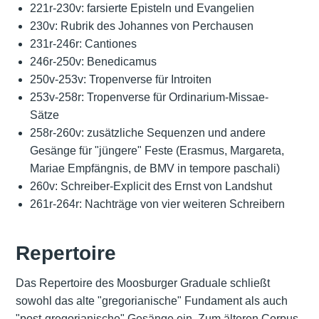
221r-230v: farsierte Episteln und Evangelien
230v: Rubrik des Johannes von Perchausen
231r-246r: Cantiones
246r-250v: Benedicamus
250v-253v: Tropenverse für Introiten
253v-258r: Tropenverse für Ordinarium-Missae-
Sätze
258r-260v: zusätzliche Sequenzen und andere
Gesänge für "jüngere" Feste (Erasmus, Margareta,
Mariae Empfängnis, de BMV in tempore paschali)
260v: Schreiber-Explicit des Ernst von Landshut
261r-264r: Nachträge von vier weiteren Schreibern
Repertoire
Das Repertoire des Moosburger Graduale schließt
sowohl das alte "gregorianische" Fundament als auch
"post-gregorianische" Gesänge ein. Zum älteren Corpus