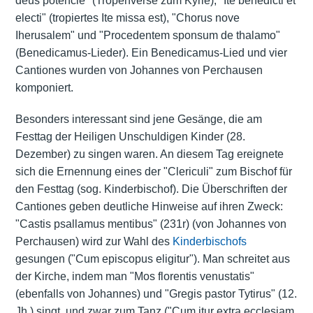
deus potencie" (Tropenverse zum Kyrie), "Ite benedicti et
electi" (tropiertes Ite missa est), "Chorus nove
Iherusalem" und "Procedentem sponsum de thalamo"
(Benedicamus-Lieder). Ein Benedicamus-Lied und vier
Cantiones wurden von Johannes von Perchausen
komponiert.
Besonders interessant sind jene Gesänge, die am
Festtag der Heiligen Unschuldigen Kinder (28.
Dezember) zu singen waren. An diesem Tag ereignete
sich die Ernennung eines der "Clericuli" zum Bischof für
den Festtag (sog. Kinderbischof). Die Überschriften der
Cantiones geben deutliche Hinweise auf ihren Zweck:
"Castis psallamus mentibus" (231r) (von Johannes von
Perchausen) wird zur Wahl des
Kinderbischofs
gesungen ("Cum episcopus eligitur"). Man schreitet aus
der Kirche, indem man "Mos florentis venustatis"
(ebenfalls von Johannes) und "Gregis pastor Tytirus" (12.
Jh.) singt, und zwar zum Tanz ("Cum itur extra ecclesiam