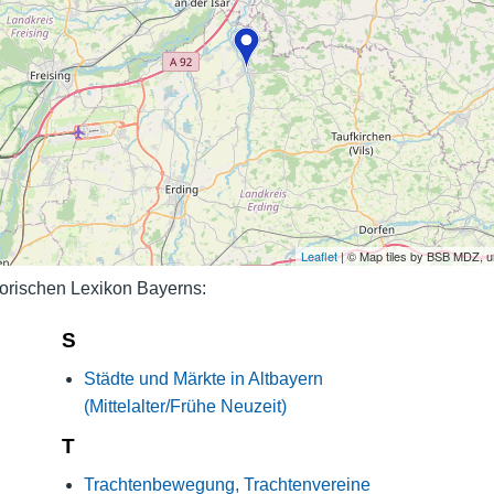
Nutzungshinweise
Leaflet
| © Map tiles by BSB MDZ, 
orischen Lexikon Bayerns:
S
Städte und Märkte in Altbayern
(Mittelalter/Frühe Neuzeit)
T
Trachtenbewegung, Trachtenvereine