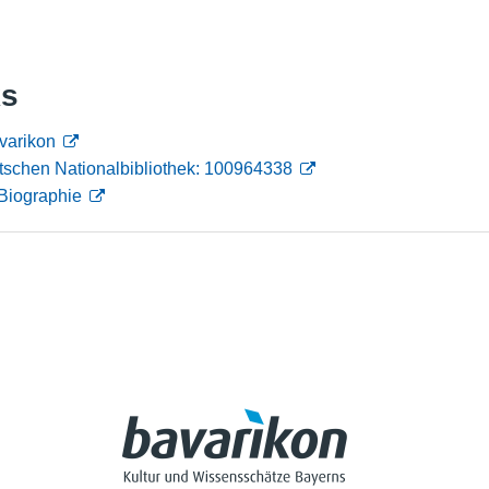
Nutzungshinweise
ks
varikon
tschen Nationalbibliothek: 100964338
Biographie