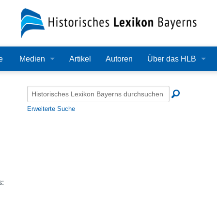
e
Medien
Artikel
Autoren
Über das HLB
Bilder
Lexikon
Audio
Redaktion
Erweiterte Suche
Video
Träger
PDF
Wissenschaftlicher B
Alle Dateien
Bearbeitungsstand
s:
Zehn Jahre HLB
Häufige Fragen