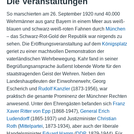
Die Veranstaltungen
So marschierten am 26. September 1920 rund 40.000
Wehrmänner aus ganz Bayern in einem Meer aus weiß-
blauen und schwarz-weiß-roten Fahnen durch
München
– das Schwarz-Rot-Gold der Republik war nirgends zu
sehen. Die Eröffnungsveranstaltung auf dem
Königsplatz
geriet zu einer machtvollen Demonstration der
vaterländischen Wehrbewegung. Kahr fand in seiner
Begrüßungsansprache äußerst lobende Worte für den
staatstragenden Geist der Wehren. Neben den
Landeshauptleuten der Einwohnerwehr, Georg
Escherich und
Rudolf Kanzler
(1873-1956), war
praktisch die gesamte Prominenz der Münchner Rechten
anwesend. Unter den Ehrengästen befanden sich
Franz
Xaver Ritter von Epp
(1868-1947),
General Erich
Ludendorff
(1865-1937) und Justizminister
Christian
Roth
(
Mittelpartei
, 1873-1934), aber auch der liberale
Handelsminister
Eduard Hamm
(
DDP
, 1879-1944). Für