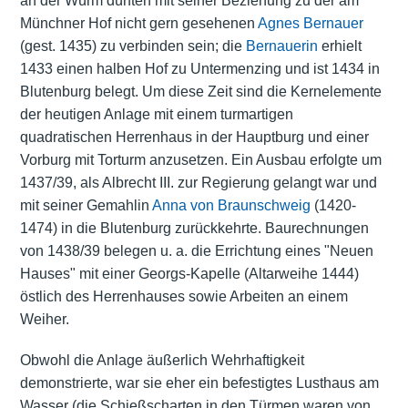
an der Würm dürften mit seiner Beziehung zu der am
Münchner Hof nicht gern gesehenen
Agnes Bernauer
(gest. 1435) zu verbinden sein; die
Bernauerin
erhielt
1433 einen halben Hof zu Untermenzing und ist 1434 in
Blutenburg belegt. Um diese Zeit sind die Kernelemente
der heutigen Anlage mit einem turmartigen
quadratischen Herrenhaus in der Hauptburg und einer
Vorburg mit Torturm anzusetzen. Ein Ausbau erfolgte um
1437/39, als Albrecht III. zur Regierung gelangt war und
mit seiner Gemahlin
Anna von Braunschweig
(1420-
1474) in die Blutenburg zurückkehrte. Baurechnungen
von 1438/39 belegen u. a. die Errichtung eines "Neuen
Hauses" mit einer Georgs-Kapelle (Altarweihe 1444)
östlich des Herrenhauses sowie Arbeiten an einem
Weiher.
Obwohl die Anlage äußerlich Wehrhaftigkeit
demonstrierte, war sie eher ein befestigtes Lusthaus am
Wasser (die Schießscharten in den Türmen waren von