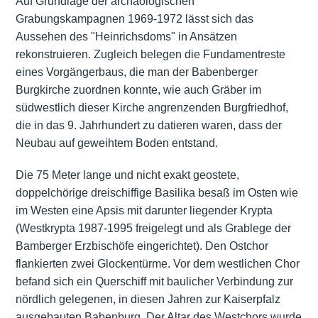
Auf Grundlage der archäologischen
Grabungskampagnen 1969-1972 lässt sich das
Aussehen des "Heinrichsdoms" in Ansätzen
rekonstruieren. Zugleich belegen die Fundamentreste
eines Vorgängerbaus, die man der Babenberger
Burgkirche zuordnen konnte, wie auch Gräber im
südwestlich dieser Kirche angrenzenden Burgfriedhof,
die in das 9. Jahrhundert zu datieren waren, dass der
Neubau auf geweihtem Boden entstand.
Die 75 Meter lange und nicht exakt geostete,
doppelchörige dreischiffige Basilika besaß im Osten wie
im Westen eine Apsis mit darunter liegender Krypta
(Westkrypta 1987-1995 freigelegt und als Grablege der
Bamberger Erzbischöfe eingerichtet). Den Ostchor
flankierten zwei Glockentürme. Vor dem westlichen Chor
befand sich ein Querschiff mit baulicher Verbindung zur
nördlich gelegenen, in diesen Jahren zur Kaiserpfalz
ausgebauten Babenburg. Der Altar des Westchors wurde