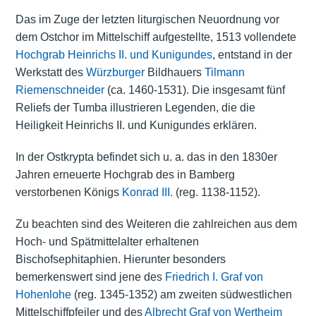
Das im Zuge der letzten liturgischen Neuordnung vor
dem Ostchor im Mittelschiff aufgestellte, 1513 vollendete
Hochgrab Heinrichs II. und Kunigundes
, entstand in der
Werkstatt des
Würzburger
Bildhauers
Tilmann
Riemenschneider
(ca. 1460-1531). Die insgesamt fünf
Reliefs der Tumba illustrieren Legenden, die die
Heiligkeit Heinrichs II. und Kunigundes erklären.
In der Ostkrypta befindet sich u. a. das in den 1830er
Jahren erneuerte Hochgrab des in Bamberg
verstorbenen Königs
Konrad III.
(reg. 1138-1152).
Zu beachten sind des Weiteren die zahlreichen aus dem
Hoch- und Spätmittelalter erhaltenen
Bischofsephitaphien. Hierunter besonders
bemerkenswert sind jene des
Friedrich I. Graf von
Hohenlohe
(reg. 1345-1352) am zweiten südwestlichen
Mittelschiffpfeiler und des
Albrecht Graf von Wertheim