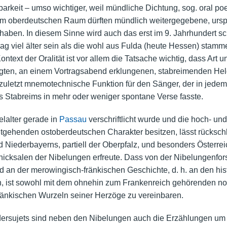
arkeit – umso wichtiger, weil mündliche Dichtung, sog. oral poe
 im oberdeutschen Raum dürften mündlich weitergegebene, urs
haben. In diesem Sinne wird auch das erst im 9. Jahrhundert sc
ag viel älter sein als die wohl aus Fulda (heute Hessen) stamm
Kontext der Oralität ist vor allem die Tatsache wichtig, dass Ar
gten, an einem Vortragsabend erklungenen, stabreimenden Hel
 zuletzt mnemotechnische Funktion für den Sänger, der in jedem
s Stabreims in mehr oder weniger spontane Verse fasste.
lalter gerade in
Passau
verschriftlicht wurde und die hoch- und
itgehenden ostoberdeutschen Charakter besitzen, lässt rücks
Niederbayerns, partiell der Oberpfalz, und besonders Österre
hicksalen der Nibelungen erfreute. Dass von der Nibelungenfor
 an der merowingisch-fränkischen Geschichte, d. h. an den his
, ist sowohl mit dem ohnehin zum Frankenreich gehörenden n
ränkischen Wurzeln seiner Herzöge zu vereinbaren.
ersujets sind neben den Nibelungen auch die Erzählungen um D