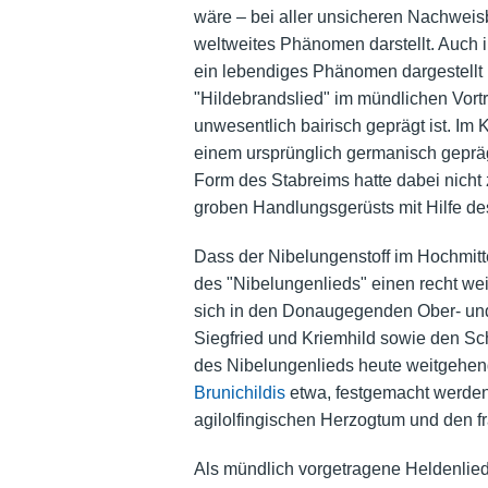
wäre – bei aller unsicheren Nachweisb
weltweites Phänomen darstellt. Auch
ein lebendiges Phänomen dargestellt 
"Hildebrandslied" im mündlichen Vortr
unwesentlich bairisch geprägt ist. Im 
einem ursprünglich germanisch geprä
Form des Stabreims hatte dabei nicht
groben Handlungsgerüsts mit Hilfe de
Dass der Nibelungenstoff im Hochmitte
des "Nibelungenlieds" einen recht we
sich in den Donaugegenden Ober- und 
Siegfried und Kriemhild sowie den Sc
des Nibelungenlieds heute weitgehend
Brunichildis
etwa, festgemacht werden
agilolfingischen Herzogtum und den f
Als mündlich vorgetragene Heldenlied