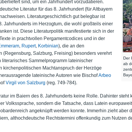
berliefert sind, um ein Jahrhundert vorzudatieren.
eutsche Literatur für das 8. Jahrhundert (für Altbayern
achweisen. Literaturgeschichtlich gut belegbar ist
8. Jahrhunderts im Herzogtum, die wohl großteils einer
anken ist. Diese Literaturpolitik manifestierte sich in der
exte in prachtvollen Pergamentcodices und in der
Emmeram
,
Rupert
,
Korbinian
), die an den
 (Regensburg, Salzburg, Freising) besonders verehrt
Der 
n literarisches Sammelprogramm lateinischer
ab d
n kirchenpolitischen Machtanspruch der Herzöge
zent
Baye
herausragende lateinische Autoren wie Bischof
Arbeo
hof
Virgil von Salzburg
(reg. 749-784).
atur im Baiern des 8. Jahrhunderts keine Rolle. Dahinter steht
er Volkssprache, sondern die Tatsache, dass Latein europawei
obardenreich angeknüpft werden konnte. Immerhin zieht aber d
aiern, althochdeutsche Rechtstermini offenkundig zum Nutzen de