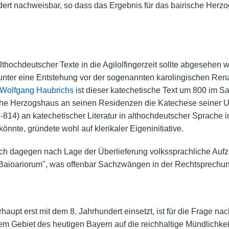
dert nachweisbar, so dass das Ergebnis für das bairische Herz
hochdeutscher Texte in die Agilolfingerzeit sollte abgesehen we
itunter eine Entstehung vor der sogenannten karolingischen Ren
Wolfgang Haubrichs
ist dieser katechetische Text um 800 im S
ische Herzogshaus an seinen Residenzen die Katechese seiner U
-814) an katechetischer Literatur in althochdeutscher Sprache
önnte, gründete wohl auf klerikaler Eigeninitiative.
ich dagegen nach Lage der Überlieferung volkssprachliche Aufz
 Baioariorum", was offenbar Sachzwängen in der Rechtsprechun
rhaupt erst mit dem 8. Jahrhundert einsetzt, ist für die Frage n
dem Gebiet des heutigen Bayern auf die reichhaltige Mündlichkei