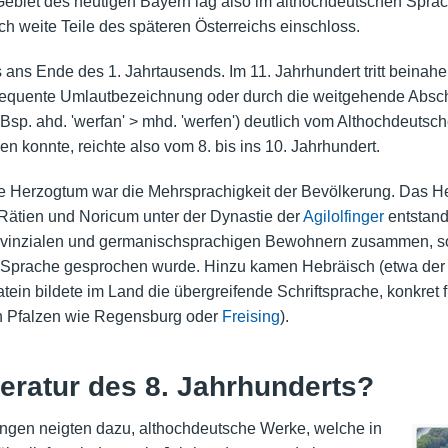
Gebiet des heutigen Bayern lag also im althochdeutschen Sprac
ch weite Teile des späteren Österreichs einschloss.
s ans Ende des 1. Jahrtausends. Im 11. Jahrhundert tritt beinahe
nsequente Umlautbezeichnung oder durch die weitgehende Absc
. ahd. 'werfan' > mhd. 'werfen') deutlich vom Althochdeutsche
n konnte, reichte also vom 8. bis ins 10. Jahrhundert.
che Herzogtum war die Mehrsprachigkeit der Bevölkerung. Das H
ätien und Noricum unter der Dynastie der
Agilolfinger
entstand
vinzialen und germanischsprachigen Bewohnern zusammen, so
 Sprache gesprochen wurde. Hinzu kamen Hebräisch (etwa der
ein bildete im Land die übergreifende Schriftsprache, konkret f
(in Pfalzen wie Regensburg oder
Freising
).
eratur des 8. Jahrhunderts?
llungen neigten dazu, althochdeutsche Werke, welche in