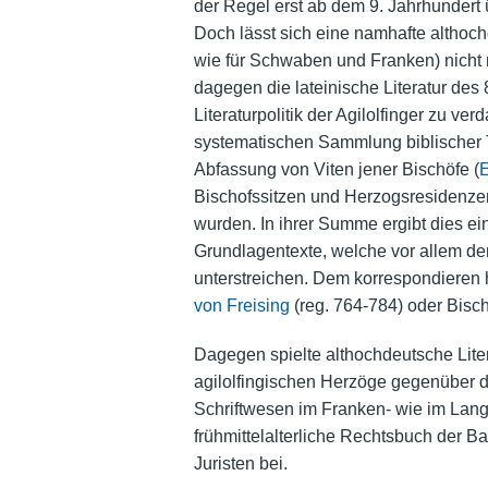
der Regel erst ab dem 9. Jahrhundert ü
Doch lässt sich eine namhafte althochd
wie für Schwaben und Franken) nicht n
dagegen die lateinische Literatur des 
Literaturpolitik der Agilolfinger zu verd
systematischen Sammlung biblischer T
Abfassung von Viten jener Bischöfe (
Bischofssitzen und Herzogsresidenzen
wurden. In ihrer Summe ergibt dies ei
Grundlagentexte, welche vor allem de
unterstreichen. Dem korrespondieren 
von Freising
(reg. 764-784) oder Bisc
Dagegen spielte althochdeutsche Liter
agilolfingischen Herzöge gegenüber d
Schriftwesen im Franken- wie im Lang
frühmittelalterliche Rechtsbuch der B
Juristen bei.