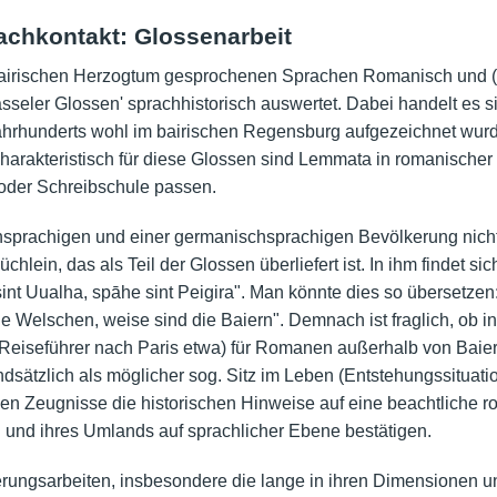
achkontakt: Glossenarbeit
bairischen Herzogtum gesprochenen Sprachen Romanisch und (ba
seler Glossen' sprachhistorisch auswertet. Dabei handelt es s
 Jahrhunderts wohl im bairischen Regensburg aufgezeichnet wurde
harakteristisch für diese Glossen sind Lemmata in romanischer
oder Schreibschule passen.
sprachigen und einer germanischsprachigen Bevölkerung nicht 
lein, das als Teil der Glossen überliefert ist. In ihm findet sic
e sint Uualha, spāhe sint Peigira". Man könnte dies so überset
 die Welschen, weise sind die Baiern". Demnach ist fraglich, ob
s Reiseführer nach Paris etwa) für Romanen außerhalb von Baiern
dsätzlich als möglicher sog. Sitz im Leben (Entstehungssituati
schen Zeugnisse die historischen Hinweise auf eine beachtliche
und ihres Umlands auf sprachlicher Ebene bestätigen.
ungsarbeiten, insbesondere die lange in ihren Dimensionen unte