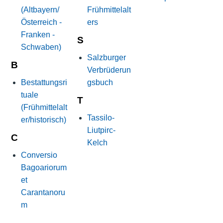
(Altbayern/
Frühmittelalt
Österreich -
ers
Franken -
S
Schwaben)
Salzburger
B
Verbrüderun
Bestattungsri
gsbuch
tuale
T
(Frühmittelalt
Tassilo-
er/historisch)
Liutpirc-
C
Kelch
Conversio
Bagoariorum
et
Carantanoru
m