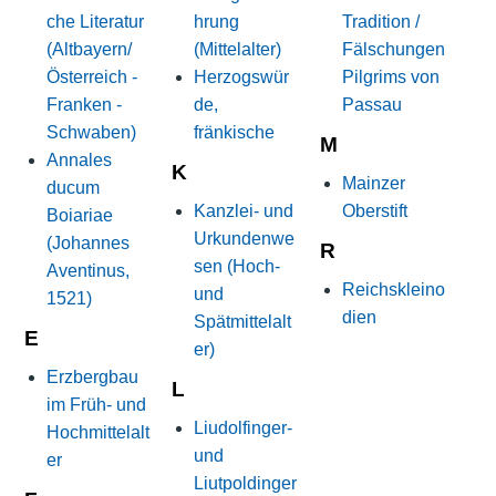
che Literatur
hrung
Tradition /
(Altbayern/
(Mittelalter)
Fälschungen
Österreich -
Herzogswür
Pilgrims von
Franken -
de,
Passau
Schwaben)
fränkische
M
Annales
K
Mainzer
ducum
Kanzlei- und
Oberstift
Boiariae
Urkundenwe
(Johannes
R
sen (Hoch-
Aventinus,
Reichskleino
und
1521)
dien
Spätmittelalt
E
er)
Erzbergbau
L
im Früh- und
Liudolfinger-
Hochmittelalt
und
er
Liutpoldinger