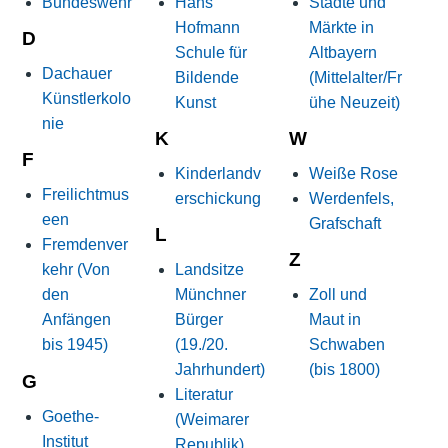
Bundeswehr
Hans
Städte und
Hofmann
Märkte in
D
Schule für
Altbayern
Dachauer
Bildende
(Mittelalter/Fr
Künstlerkolo
Kunst
ühe Neuzeit)
nie
K
W
F
Kinderlandv
Weiße Rose
Freilichtmus
erschickung
Werdenfels,
een
Grafschaft
L
Fremdenver
Z
kehr (Von
Landsitze
den
Münchner
Zoll und
Anfängen
Bürger
Maut in
bis 1945)
(19./20.
Schwaben
Jahrhundert)
(bis 1800)
G
Literatur
Goethe-
(Weimarer
Institut
Republik)