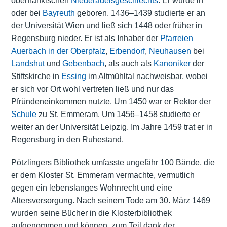
oberfränkischen
Niederadelsgeschlechts
. Er wurde in
oder bei
Bayreuth
geboren. 1436–1439 studierte er an
der Universität Wien und ließ sich 1448 oder früher in
Regensburg nieder. Er ist als Inhaber der
Pfarreien
Auerbach in der Oberpfalz
,
Erbendorf
,
Neuhausen
bei
Landshut
und
Gebenbach
, als auch als
Kanoniker
der
Stiftskirche in
Essing
im Altmühltal nachweisbar, wobei
er sich vor Ort wohl vertreten ließ und nur das
Pfründeneinkommen nutzte. Um 1450 war er
Rektor
der
Schule
zu St. Emmeram. Um 1456–1458 studierte er
weiter an der Universität Leipzig. Im Jahre 1459 trat er in
Regensburg in den Ruhestand.
Pötzlingers Bibliothek umfasste ungefähr 100 Bände, die
er dem Kloster St. Emmeram vermachte, vermutlich
gegen ein lebenslanges Wohnrecht und eine
Altersversorgung. Nach seinem Tode am 30. März 1469
wurden seine Bücher in die Klosterbibliothek
aufgenommen und können, zum Teil dank der