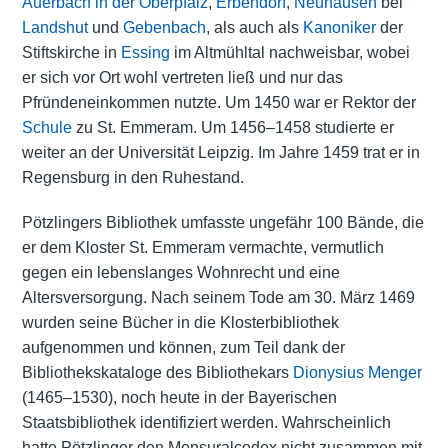
Auerbach in der Oberpfalz
,
Erbendorf
,
Neuhausen
bei
Landshut
und
Gebenbach
, als auch als
Kanoniker
der
Stiftskirche in
Essing
im Altmühltal nachweisbar, wobei
er sich vor Ort wohl vertreten ließ und nur das
Pfründeneinkommen nutzte. Um 1450 war er
Rektor
der
Schule
zu St. Emmeram. Um 1456–1458 studierte er
weiter an der Universität Leipzig. Im Jahre 1459 trat er in
Regensburg in den Ruhestand.
Pötzlingers Bibliothek umfasste ungefähr 100 Bände, die
er dem Kloster St. Emmeram vermachte, vermutlich
gegen ein lebenslanges Wohnrecht und eine
Altersversorgung. Nach seinem Tode am 30. März 1469
wurden seine Bücher in die Klosterbibliothek
aufgenommen und können, zum Teil dank der
Bibliothekskataloge des Bibliothekars
Dionysius Menger
(1465–1530), noch heute in der Bayerischen
Staatsbibliothek identifiziert werden. Wahrscheinlich
hatte Pötzlinger den Mensuralcodex nicht zusammen mit