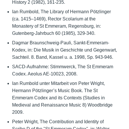
History 2 (1982), 161-235.
Ian Rumbold, The Library of Hermann Pötzlinger
(ca. 1415–1469), Rector Scolarium at the
Monastery of St Emmeram, Regensburg, in:
Gutenberg-Jahrbuch 60 (1985), 329-340.
Dagmar Braunschweig-Pauli, Sankt-Emmeram-
Kodex, in: Die Musik in Geschichte und Gegenwart,
Sachteil. 8. Band, Kassel u. a. 1998, Sp. 943-946.
SACD-Aufnahme: Stimmwerck, The St Emmeram
Codex. Aeolus AE-10023, 2008.
Ian Rumbold unter Mitarbeit von Peter Wright,
Hermann Pötzlinger’s Music Book. The St
Emmeram Codex and its Contexts (Studies in
Medieval and Renaissance Music 8) Woodbridge
2009.
Peter Wright, The Contribution and Identity of
Scribe D of the "St Emmeram Codex", in: Walter