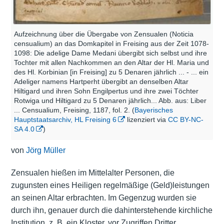
Aufzeichnung über die Übergabe von Zensualen (Noticia
censualium) an das Domkapitel in Freising aus der Zeit 1078-
1098: Die adelige Dame Medani übergibt sich selbst und ihre
Tochter mit allen Nachkommen an den Altar der Hl. Maria und
des Hl. Korbinian [in Freising] zu 5 Denaren jährlich ... - ... ein
Adeliger namens Hartperht übergibt an denselben Altar
Hiltigard und ihren Sohn Engilpertus und ihre zwei Töchter
Rotwiga und Hiltigard zu 5 Denaren jährlich... Abb. aus: Liber
... Censualium, Freising, 1187, fol. 2. (
Bayerisches
Hauptstaatsarchiv, HL Freising 6
lizenziert via
CC BY-NC-
SA 4.0
)
von
Jörg Müller
Zensualen hießen im Mittelalter Personen, die
zugunsten eines Heiligen regelmäßige (Geld)leistungen
an seinen Altar erbrachten. Im Gegenzug wurden sie
durch ihn, genauer durch die dahinterstehende kirchliche
Institution, z. B. ein Kloster, vor Zugriffen Dritter