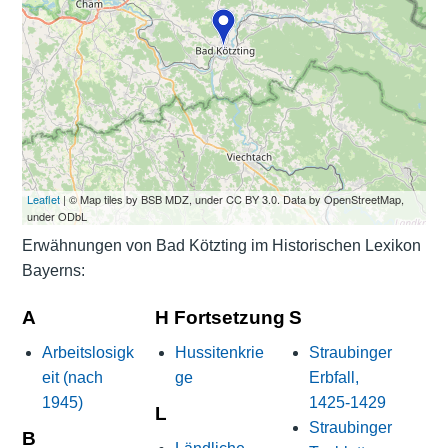
Leaflet
| © Map tiles by BSB MDZ, under CC BY 3.0. Data by OpenStreetMap,
under ODbL
Erwähnungen von Bad Kötzting im Historischen Lexikon
Bayerns:
A
H Fortsetzung
S
Arbeitslosigk
Hussitenkrie
Straubinger
eit (nach
ge
Erbfall,
1945)
1425-1429
L
Straubinger
B