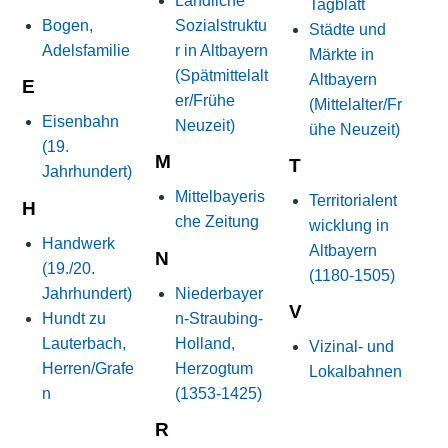
Ländliche
Tagblatt
Bogen,
Sozialstruktu
Städte und
Adelsfamilie
r in Altbayern
Märkte in
(Spätmittelalt
Altbayern
E
er/Frühe
(Mittelalter/Fr
Eisenbahn
Neuzeit)
ühe Neuzeit)
(19.
M
T
Jahrhundert)
Mittelbayeris
Territorialent
H
che Zeitung
wicklung in
Handwerk
Altbayern
N
(19./20.
(1180-1505)
Jahrhundert)
Niederbayer
V
Hundt zu
n-Straubing-
Lauterbach,
Holland,
Vizinal- und
Herren/Grafe
Herzogtum
Lokalbahnen
n
(1353-1425)
R