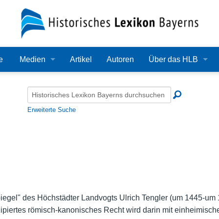
e
Medien
Artikel
Autoren
Über das HLB
Bilder
Lexikon
Audio
Redaktion
Erweiterte Suche
Video
Träger
PDF
Wissenschaftlicher B
Alle Dateien
Bearbeitungsstand
Zehn Jahre HLB
iegel" des Höchstädter Landvogts Ulrich Tengler (um 1445-um 1
ipiertes römisch-kanonisches Recht wird darin mit einheimisch
Häufige Fragen