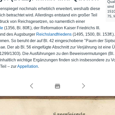
Qual
sind
enspiegel nochmals erheblich erweitert, weshalb diese
1510
 betrachtet wird. Allerdings entstand ein großer Teil
75, f
ruck von Reichsgesetzen, so namentlich einer
le
(1356, Bl. 80ff.), der Reformation Kaiser Friedrichs III.
nd des Augsburger
Reichslandfriedens
(1495, 1500, Bl. 153ff.
men. So beruht der auf Bl. 42 eingeschobene "Paum der Siptsc
e. Der ab Bl. 56 eingefügte Abschnitt zur Verjährung ist eine
. 1299/1303). Die Ausführungen zu den Beweisvermutungen (Bl.
 Inhaltlich wichtige Ergänzungen finden sich insbesondere zu 
Teil – zur
Appellation
.