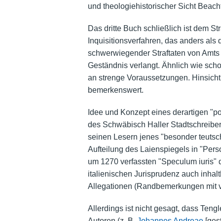
und theologiehistorischer Sicht Beach
Das dritte Buch schließlich ist dem S
Inquisitionsverfahren, das anders als 
schwerwiegender Straftaten von Amts w
Geständnis verlangt. Ähnlich wie scho
an strenge Voraussetzungen. Hinsichtli
bemerkenswert.
Idee und Konzept eines derartigen "po
des Schwäbisch Haller Stadtschreibe
seinen Lesern jenes "besonder teutsc
Aufteilung des Laienspiegels in "Perso
um 1270 verfassten "Speculum iuris"
italienischen Jurisprudenz auch inhal
Allegationen (Randbemerkungen mit ve
Allerdings ist nicht gesagt, dass Teng
Autoren (z. B.
Johannes Andreae
[gest