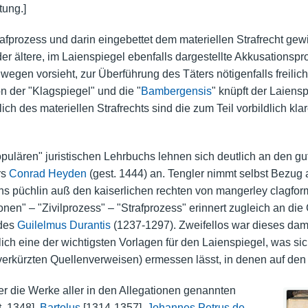
tung.]
trafprozess und darin eingebettet dem materiellen Strafrecht ge
der ältere, im Laienspiegel ebenfalls dargestellte Akkusationsp
egen vorsieht, zur Überführung des Täters nötigenfalls freilic
n der "Klagspiegel" und die "
Bambergensis
" knüpft der Laiens
ch des materiellen Strafrechts sind die zum Teil vorbildlich kla
pulären" juristischen Lehrbuchs lehnen sich deutlich an den gut
rs
Conrad Heyden
(gest. 1444) an. Tengler nimmt selbst Bezug 
hs püchlin auß den kaiserlichen rechten von mangerley clagfor
nen" – "Zivilprozess" – "Strafprozess" erinnert zugleich an die
 des
Guilelmus Durantis
(1237-1297). Zweifellos war dieses dama
tlich eine der wichtigsten Vorlagen für den Laienspiegel, was s
rkürzten Quellenverweisen) ermessen lässt, in denen auf den 
ler die Werke aller in den Allegationen genannten
. 1348],
Bartolus
[1314-1357],
Johannes Petrus de