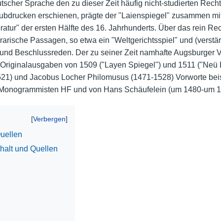
scher Sprache den zu dieser Zeit häufig nicht-studierten Rechtsp
bdrucken erschienen, prägte der "Laienspiegel" zusammen mi
Nutzungshinweise
ratur" der ersten Hälfte des 16. Jahrhunderts. Über das rein Re
erarische Passagen, so etwa ein "Weltgerichtsspiel" und (verstä
 und Beschlussreden. Der zu seiner Zeit namhafte Augsburger 
 Originalausgaben von 1509 ("Layen Spiegel") und 1511 ("Neü 
21) und Jacobus Locher Philomusus (1471-1528) Vorworte beist
m Monogrammisten HF und von Hans Schäufelein (um 1480-um 1
Quellen
halt und Quellen