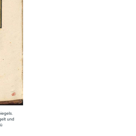
iegels.
gelt und
eü