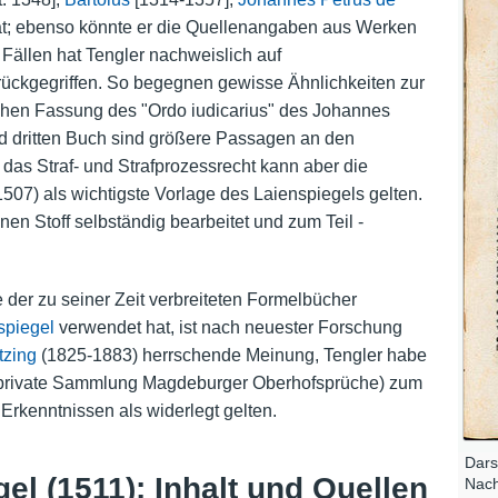
hat; ebenso könnte er die Quellenangaben aus Werken
Fällen hat Tengler nachweislich auf
ückgegriffen. So begegnen gewisse Ähnlichkeiten zur
chen Fassung des "Ordo iudicarius" des Johannes
d dritten Buch sind größere Passagen an den
 das Straf- und Strafprozessrecht kann aber die
507) als wichtigste Vorlage des Laienspiegels gelten.
en Stoff selbständig bearbeitet und zum Teil -
ge der zu seiner Zeit verbreiteten Formelbücher
piegel
verwendet hat, ist nach neuester Forschung
tzing
(1825-1883) herrschende Meinung, Tengler habe
e private Sammlung Magdeburger Oberhofsprüche) zum
Erkenntnissen als widerlegt gelten.
Dars
el (1511): Inhalt und Quellen
Nach