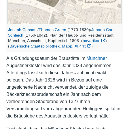
Joseph Consoni
/
Thomas Green
(1770-1830)/
Johann Carl
Schleich
(1759-1842), Plan der Haupt- und Residenzstadt
München, Ausschnitt, Kupferstich 1806. (
bavarikon
)
(
Bayerische Staatsbibliothek, Mapp. XI,443
)
Als Gründungsdatum der Braustätte im
Münchner
Augustinerkloster wird das Jahr 1328 angenommen.
Allerdings lässt sich diese Jahreszahl nicht exakt
belegen. Das Jahr 1328 wird in Bezug auf eine
ungesicherte Nachricht verwendet, der zufolge die
Bäckerknechtsbruderschaft ein Jahr nach dem
verheerenden Stadtbrand von 1327 ihren
Versammlungsort vom abgebrannten Heiliggeistspital in
die Bräustube des Augustinerklosters verlegt hätte.
Fest steht, dass das Münchner Kloster bereits ab