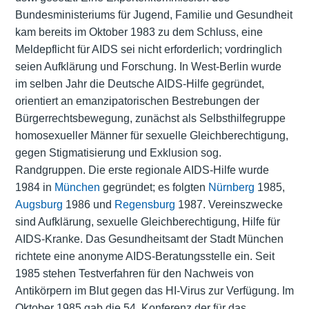
Bundesministeriums für Jugend, Familie und Gesundheit
kam bereits im Oktober 1983 zu dem Schluss, eine
Meldepflicht für AIDS sei nicht erforderlich; vordringlich
seien Aufklärung und Forschung. In West-Berlin wurde
im selben Jahr die Deutsche AIDS-Hilfe gegründet,
orientiert an emanzipatorischen Bestrebungen der
Bürgerrechtsbewegung, zunächst als Selbsthilfegruppe
homosexueller Männer für sexuelle Gleichberechtigung,
gegen Stigmatisierung und Exklusion sog.
Randgruppen. Die erste regionale AIDS-Hilfe wurde
1984 in
München
gegründet; es folgten
Nürnberg
1985,
Augsburg
1986 und
Regensburg
1987. Vereinszwecke
sind Aufklärung, sexuelle Gleichberechtigung, Hilfe für
AIDS-Kranke. Das Gesundheitsamt der Stadt München
richtete eine anonyme AIDS-Beratungsstelle ein. Seit
1985 stehen Testverfahren für den Nachweis von
Antikörpern im Blut gegen das HI-Virus zur Verfügung. Im
Oktober 1985 gab die 54. Konferenz der für das