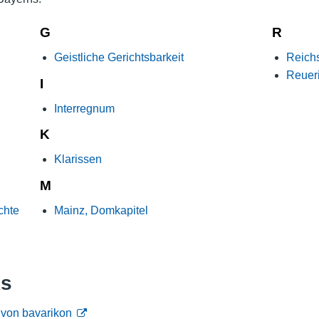
Nutzungshinweise
G
R
Geistliche Gerichtsbarkeit
Reichs
Reuer
I
Interregnum
K
Klarissen
M
chte
Mainz, Domkapitel
ks
 von bavarikon