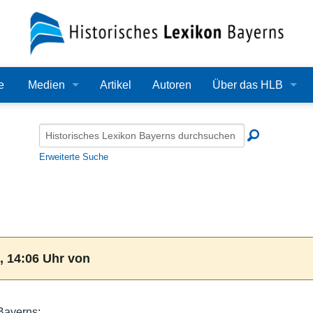
e
Medien
Artikel
Autoren
Über das HLB
Bilder
Lexikon
Audio
Redaktion
Erweiterte Suche
Video
Träger
PDF
Wissenschaftlicher B
Alle Dateien
Bearbeitungsstand
, 14:06 Uhr von
Zehn Jahre HLB
Häufige Fragen
Bayerns: