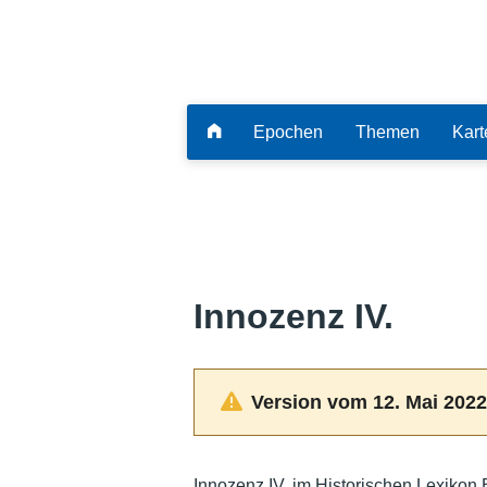
Epochen
Themen
Kart
Innozenz IV.
Version vom 12. Mai 2022
Innozenz IV. im Historischen Lexikon 