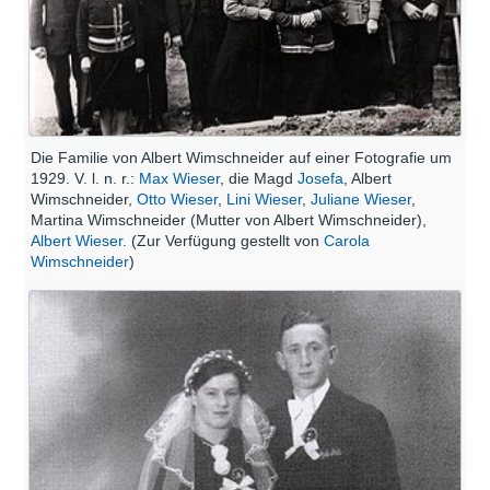
Die Familie von Albert Wimschneider auf einer Fotografie um
1929. V. l. n. r.:
Max Wieser
, die Magd
Josefa
, Albert
Wimschneider,
Otto Wieser
,
Lini Wieser
,
Juliane Wieser
,
Martina Wimschneider (Mutter von Albert Wimschneider),
Albert Wieser
. (Zur Verfügung gestellt von
Carola
Wimschneider
)