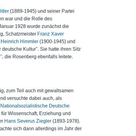
itler
(1889-1945) und seiner Partei
en war und die Rolle des
 Januar 1928 wurde zunächst die
erg, Schatzmeister
Franz Xaver
n
Heinrich Himmler
(1900-1945) und
eutsche Kultur". Sie hatte ihren Sitz
"
, die Rosenberg ebenfalls leitete.
ig, zum Teil auch mit gewaltsamen
und versuchte dabei auch, als
e
Nationalsozialistische Deutsche
 für Wissenschaft, Erziehung und
er
Hans Severus Ziegler
(1893-1978).
chte sich dann allerdings im Jahr der