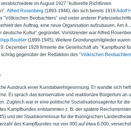
verabschiedete im August 1927 "kulturelle Richtlinien
en".
Alfred Rosenberg
(1893-1946), der sich bereits 1919
Adolf H
"Völkischen Beobachters" und vieler anderer Parteizeitschrift
rhielt den Auftrag, eine neue Organisation aufzubauen. Am 4.
für deutsche Kultur" gegründet. Vorsitzender war Alfred Rosenb
ilipp Bouhler
(1899-1945). Weitere Gründungsmitglieder ware
. Dezember 1928 firmierte die Gesellschaft als "Kampfbund für d
, schräg gegenüber der Redaktion des
"Völkischen Beobachters
e
he Ausdruck einer Kunstabwehrgesinnung. Er wandte sich heft
rne. Er sprach das konservative und reaktionäre Bürgertum an 
en. Zugleich war er eine politische Sozialisationsagentur für di
des Kampfbundes entstammten z. B. der spätere Reichsminister
5) und der Staatskommissar für die thüringischen Landestheat
erzahl des Kampfbundes nur von 300 auf etwa 6.000, versechsfa