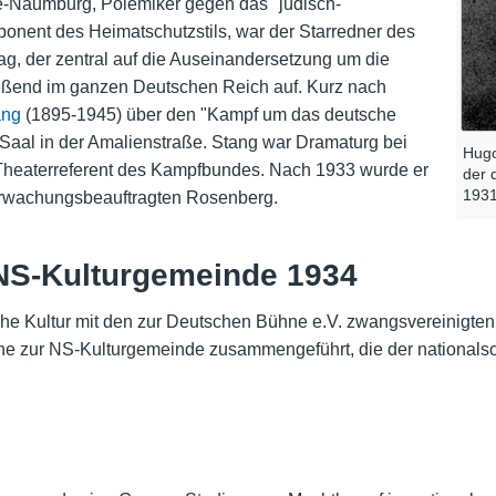
ze-Naumburg, Polemiker gegen das "jüdisch-
onent des Heimatschutzstils, war der Starredner des
ag, der zentral auf die Auseinandersetzung um die
ießend im ganzen Deutschen Reich auf. Kurz nach
ang
(1895-1945) über den "Kampf um das deutsche
Saal in der Amalienstraße. Stang war Dramaturg bei
Hugo
heaterreferent des Kampfbundes. Nach 1933 wurde er
der 
1931
berwachungsbeauftragten Rosenberg.
 NS-Kulturgemeinde 1934
he Kultur mit den zur Deutschen Bühne e.V. zwangsvereinigt
 zur NS-Kulturgemeinde zusammengeführt, die der nationalsozi