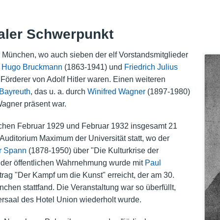
aler Schwerpunkt
 München, wo auch sieben der elf Vorstandsmitglieder
r
Hugo Bruckmann
(1863-1941) und
Friedrich Julius
Förderer von Adolf Hitler waren. Einen weiteren
Bayreuth
, das u. a. durch
Winifred Wagner
(1897-1980)
Wagner präsent war.
chen Februar 1929 und Februar 1932 insgesamt 21
 Auditorium Maximum der Universität statt, wo der
r Spann
(1878-1950) über "Die Kulturkrise der
 der öffentlichen Wahrnehmung wurde mit
Paul
rag "Der Kampf um die Kunst" erreicht, der am 30.
hen stattfand. Die Veranstaltung war so überfüllt,
ersaal des Hotel Union wiederholt wurde.