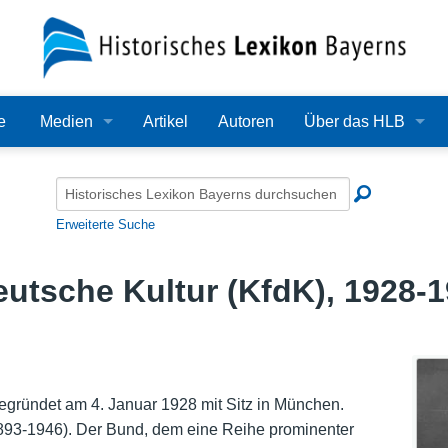
e
Medien
Artikel
Autoren
Über das HLB
Bilder
Lexikon
Audio
Redaktion
Erweiterte Suche
Video
Träger
utsche Kultur (KfdK), 1928-
PDF
Wissenschaftlicher B
Alle Dateien
Bearbeitungsstand
Zehn Jahre HLB
gegründet am 4. Januar 1928 mit Sitz in München.
1893-1946). Der Bund, dem eine Reihe prominenter
Häufige Fragen