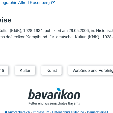
iographie Alfred Rosenberg
eise
ultur (KfdK), 1928-1934, publiziert am 29.05.2006; in: Histori
rns.de/Lexikon/
Kampfbund_für_deutsche_Kultur_(KfdK),_1928
945
Kultur
Kunst
Verbände und Vereini
Autorenbereich
Impressum
Datenschutzerklärung
Barrierefreiheit