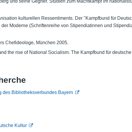
rg und seine Gegner. Studien zum Machtkampf im nationalsozi
nisation kulturellen Ressentiments. Der "Kampfbund für Deutsc
er Moderne (Schriftenreihe von Stipendiatinnen und Stipendiat
lers Chefideologe, München 2005.
and the rise of National Socialism. The Kampfbund für deutsche 
herche
g des Bibliotheksverbundes Bayern
tsche Kultur