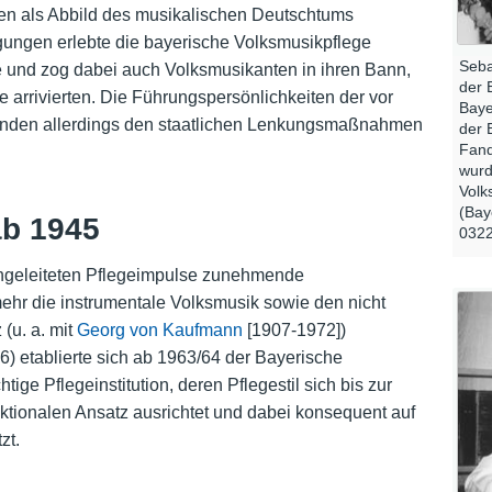
n als Abbild des musikalischen Deutschtums
gungen erlebte die bayerische Volksmusikpflege
Seba
 und zog dabei auch Volksmusikanten in ihren Bann,
der 
e arrivierten. Die Führungspersönlichkeiten der vor
Baye
tanden allerdings den staatlichen Lenkungsmaßnahmen
der 
Fand
wurd
Volk
(Bay
ab 1945
032
ingeleiteten Pflegeimpulse zunehmende
ehr die instrumentale Volksmusik sowie den nicht
(u. a. mit
Georg von Kaufmann
[1907-1972])
) etablierte sich ab 1963/64 der Bayerische
ige Pflegeinstitution, deren Pflegestil sich bis zur
tionalen Ansatz ausrichtet und dabei konsequent auf
zt.