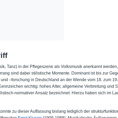
ff
ik, Tanz) in der Pflegeszene als Volksmusik anerkannt werden,
rang sind dabei stilistische Momente. Dominant ist bis zur Geg
und –forschung in Deutschland an der Wende vom 18. zum 19. 
 Kennzeichen wichtig: hohes Alter, allgemeine Verbreitung und
alistisch-normativer Ansatz bezeichnet. Hierzu haben sich im La
nnte zu dieser Auffassung bislang lediglich der strukturfunktio
edforscher
Ernst Klusen
(1909-1988). Musikalische Äußerungen,