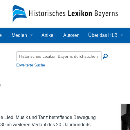
e
Medien
Artikel
Autoren
Über das HLB
Bilder
Lexikon
Audio
Redaktion
Erweiterte Suche
Video
Träger
e
PDF
Wissenschaftlicher B
Alle Dateien
Bearbeitungsstand
Zehn Jahre HLB
ine Lied, Musik und Tanz betreffende Bewegung
930 im weiteren Verlauf des 20. Jahrhunderts
Häufige Fragen