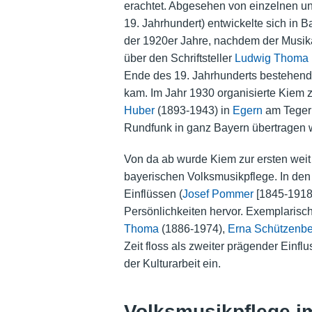
erachtet. Abgesehen von einzelnen un
19. Jahrhundert) entwickelte sich in 
der 1920er Jahre, nachdem der Musi
über den Schriftsteller
Ludwig Thoma
Ende des 19. Jahrhunderts bestehend
kam. Im Jahr 1930 organisierte Kiem
Huber
(1893-1943) in
Egern
am Tegern
Rundfunk
in ganz Bayern übertragen 
Von da ab wurde Kiem zur ersten weit 
bayerischen Volksmusikpflege. In den
Einflüssen (
Josef Pommer
[1845-1918
Persönlichkeiten hervor. Exemplarisc
Thoma
(1886-1974),
Erna Schützenbe
Zeit floss als zweiter prägender Einf
der Kulturarbeit ein.
Volksmusikpflege i