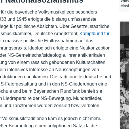
Witt
Maxi
h für die bayerische Volksmusikpflege besonders
33 und 1945 erfolgte die bislang umfassendste
ege für politische Absichten. Über Gesetze, staatliche
chsmusikkammer, Deutsche Arbeitsfront,
Kampfbund für
n massive politische Einflussnahmen auf das
hrungspraxis. Ideologisch erfolgte eine Neukonzeption
er NS-Gemeinschaftsideologie, ihrer antiklerikalen
ung von einem rassisch gebundenen Kulturschaffen.
in intensives Interesse an Neuschöpfungen von
roduktionen nachkamen. Die traditionelle deutsche und
 NS-Feiergestaltung und in den NS-Gliederungen eine
 Schule und beim Bayerischen Rundfunk behielt sie
Liedrepertoire der NS-Bewegung. Mundartlieder,
n und Tanzformen wurden zensiert bzw. verboten.
 Volksmusiktraditionen kam es jedoch nicht mehr.
zieller Bearbeitung einen polyphonen Satz, da die