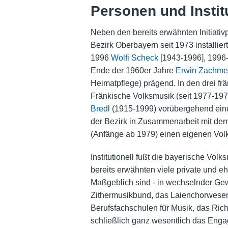
Personen und Instit
Neben den bereits erwähnten Initiativ
Bezirk Oberbayern seit 1973 installie
1996
Wolfi Scheck
[1943-1996], 199
Ende der 1960er Jahre
Erwin Zachme
Heimatpflege) prägend. In den drei fr
Fränkische Volksmusik (seit 1977-197
Bredl
(1915-1999) vorübergehend eine
der Bezirk in Zusammenarbeit mit dem
(Anfänge ab 1979) einen eigenen Volk
Institutionell fußt die bayerische Vol
bereits erwähnten viele private und eh
Maßgeblich sind - in wechselnder Ge
Zithermusikbund, das Laienchorwese
Berufsfachschulen für Musik, das Ric
schließlich ganz wesentlich das Eng