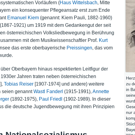
systematischen Vorläufern (
Haus Wittelsbach
, Mitte
Bayern ein konsequenter Pflegeansatz erst zum Ende
kant
Emanuel Kiem
(genannt: Kiem Pauli, 1882-1960)
(1867-1921) um 1919 mit dem Gedankengut der seit
en österreichischen Volksliedbewegung in Berührung
 zusammen mit dem Musikwissenschaftler Prof.
Kurt
see das erste oberbayerische
Preissingen
, das vom
wurde.
über Oberbayern hinaus respektierten Leitfigur der
 1930er Jahren traten neben österreichischen
Herz
zu d
],
Tobias Reiser
[1907-1974] und andere) weitere
in B
h seien genannt
Wastl Fanderl
(1915-1991),
Annette
sein
rger
(1892-1975),
Paul Friedl
(1902-1989). In dieser
wurd
luss die deutsche Jugendbewegung mit ihren Prinzipien
Gese
nur 
komp
Stüc
Baye
m Nationalsozialismus