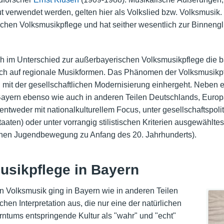
verwendet werden, gelten hier als Volkslied bzw. Volksmusik. 
chen Volksmusikpflege und hat seither wesentlich zur Binnengl
h im Unterschied zur außerbayerischen Volksmusikpflege die ba
ich auf regionale Musikformen. Das Phänomen der Volksmusikpfl
l mit der gesellschaftlichen Modernisierung einhergeht. Neben e
 Bayern ebenso wie auch in anderen Teilen Deutschlands, Europ
ntweder mit nationalkulturellem Focus, unter gesellschaftspol
aaten) oder unter vorrangig stilistischen Kriterien ausgewählte
schen Jugendbewegung zu Anfang des 20. Jahrhunderts).
usikpflege in Bayern
on Volksmusik ging in Bayern wie in anderen Teilen
en Interpretation aus, die nur eine der natürlichen
rntums entspringende Kultur als "wahr" und "echt"