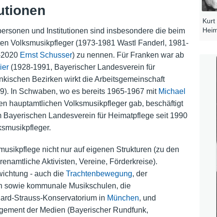
utionen
Kurt
Heim
personen und Institutionen sind insbesondere die beim
rten Volksmusikpfleger (1973-1981 Wastl Fanderl, 1981-
6-2020
Ernst Schusser
) zu nennen. Für Franken war ab
ier
(1928-1991, Bayerischer Landesverein für
änkischen Bezirken wirkt die Arbeitsgemeinschaft
9). In Schwaben, wo es bereits 1965-1967 mit
Michael
n hauptamtlichen Volksmusikpfleger gab, beschäftigt
 Bayerischen Landesverein für Heimatpflege seit 1990
smusikpfleger.
ksmusikpflege nicht nur auf eigenen Strukturen (zu den
renamtliche Aktivisten, Vereine, Förderkreise).
wichtung - auch die
Trachtenbewegung
, der
n sowie kommunale Musikschulen, die
hard-Strauss-Konservatorium in
München
, und
agement der Medien (Bayerischer Rundfunk,