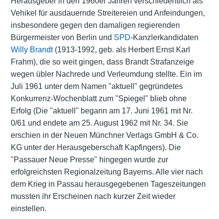
Herausgeber in den 1960er Jahren verschiedentlich als
Vehikel für ausdauernde Streitereien und Anfeindungen,
insbesondere gegen den damaligen regierenden
Bürgermeister von Berlin und
SPD
-Kanzlerkandidaten
Willy Brandt
(1913-1992, geb. als Herbert Ernst Karl
Frahm), die so weit gingen, dass Brandt Strafanzeige
wegen übler Nachrede und Verleumdung stellte. Ein im
Juli 1961 unter dem Namen "aktuell" gegründetes
Konkurrenz-Wochenblatt zum "Spiegel" blieb ohne
Erfolg (Die "aktuell" begann am 17. Juni 1961 mit Nr.
0/61 und endete am 25. August 1962 mit Nr. 34. Sie
erschien in der Neuen Münchner Verlags GmbH & Co.
KG unter der Herausgeberschaft Kapfingers). Die
"Passauer Neue Presse" hingegen wurde zur
erfolgreichsten Regionalzeitung Bayerns. Alle vier nach
dem Krieg in Passau herausgegebenen Tageszeitungen
mussten ihr Erscheinen nach kurzer Zeit wieder
einstellen.