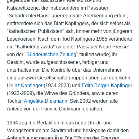
gegenüber der städtischen Kleinkunst- und
Kabarettszene, die insbesondere im Passauer
"ScharfrichterHaus" überregionale Anerkennung erfuhr,
entfremdete sich das Blatt Kapfingers, der sich selbst als
"katholischen Publizisten" sah, immer mehr von jüngeren
Leserkreisen. Nach dem Tod Kapfingers 1985 veränderte
die "Katholenprawda" (wie die "Passauer Neue Presse"
von der "
Süddeutschen Zeitung
" tituliert wurde) ihr
Gesicht, wurde aufgeschlossener, farbiger und
unterhaltsamer. Die Kontrolle über das Unternehmen
ging auf zwei Gesellschaftergruppen über: auf den Sohn
Heinz Kapfinger
(1934-2023) und
Edith Berger-Kapfinger
(1923-2009), die Witwe des Gründers, sowie deren
Tochter
Angelika Diekmann
. Seit 2002 werden alle
Anteile von der Familie Diekmann gehalten.
1994 zog die Redaktion in das neue Druck- und
Verlagszentrum am Stadtrand und besiegelte damit den
Anbruch einer neuen Ära: Die Öffnung der Grenzen