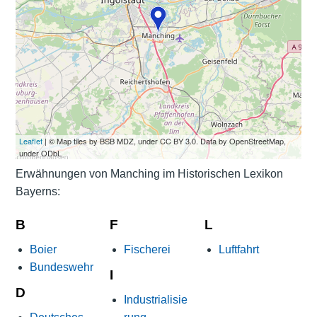
Leaflet
| © Map tiles by BSB MDZ, under CC BY 3.0. Data by OpenStreetMap,
under ODbL
Erwähnungen von Manching im Historischen Lexikon
Bayerns:
B
F
L
Boier
Fischerei
Luftfahrt
Bundeswehr
I
D
Industrialisie