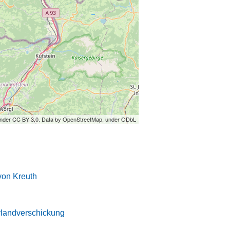
under CC BY 3.0. Data by OpenStreetMap, under ODbL
von Kreuth
rlandverschickung