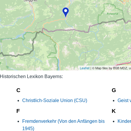
Nutzungshinweise
Leaflet
| © Map tiles by BSB MDZ, 
istorischen Lexikon Bayerns:
C
G
Christlich-Soziale Union (CSU)
Geist 
F
K
Fremdenverkehr (Von den Anfängen bis
Kinde
1945)