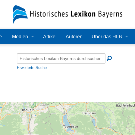
e
Medien
Artikel
Autoren
Über das HLB
Bilder
Lexikon
Audio
Redaktion
Erweiterte Suche
Video
Träger
PDF
Wissenschaftlicher B
Alle Dateien
Bearbeitungsstand
Zehn Jahre HLB
Häufige Fragen